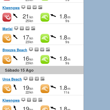
Kiwengwa
21
1.8
kn
m
25
kn
9
s
Matlai
17
1.8
kn
m
23
kn
9
s
Breezes Beach
16
1.8
kn
m
23
kn
9
s
Sábado 15 Ago
Uroa Beach
19
1.8
kn
m
22
kn
11
s
Kiwengwa
19
1.8
kn
m