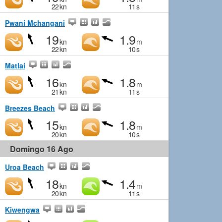
22
kn
11
s
Pwani Mchangani
19
1.9
kn
m
22
kn
10
s
Matlai
16
1.8
kn
m
21
kn
11
s
Breezes Beach
15
1.8
kn
m
20
kn
10
s
Domingo 16 Ago
Uroa Beach
18
1.4
kn
m
20
kn
11
s
Kiwengwa