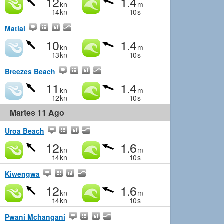
12
1.4
kn
m
14
kn
10
s
Matlai
10
1.4
kn
m
13
kn
10
s
Breezes Beach
11
1.4
kn
m
12
kn
10
s
Martes 11 Ago
Uroa Beach
12
1.6
kn
m
14
kn
10
s
Kiwengwa
12
1.6
kn
m
14
kn
10
s
Pwani Mchangani