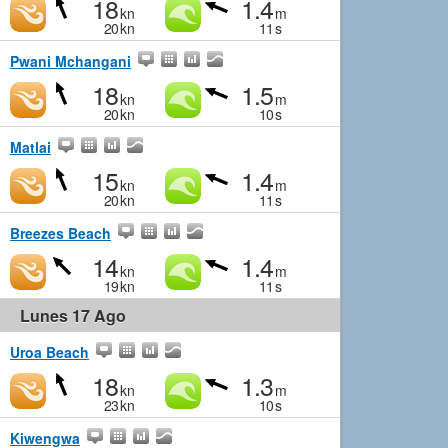
18
1.4
kn
m
20
kn
11
s
Pwani Mchangani
18
1.5
kn
m
20
kn
10
s
Matlai
15
1.4
kn
m
20
kn
11
s
Breezes Beach
14
1.4
kn
m
19
kn
11
s
Lunes 17 Ago
Uroa Beach
18
1.3
kn
m
23
kn
10
s
Kiwengwa