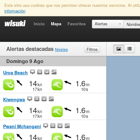
Este sitio usa cookies que nos permiten ofrecer nuestros servicios. Al uti
información
Inicio
Mapa
Favoritos
Alertas
Alertas destacadas
Mapa
List
Filtros
Niveles
Domingo 9 Ago
Viento
Marginal
Ligero
Medio
Fuerte
Olas
Marginal
Pequeño
Medio
Grande
Uroa Beach
14
1.6
kn
m
17
kn
10
s
Kiwengwa
14
1.6
kn
m
17
kn
10
s
Pwani Mchangani
14
1.6
kn
m