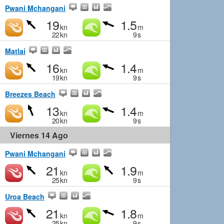
Pwani Mchangani
19
1.5
kn
m
22
kn
9
s
Matlai
16
1.4
kn
m
19
kn
9
s
Breezes Beach
13
1.4
kn
m
20
kn
9
s
Viernes 14 Ago
Pwani Mchangani
21
1.9
kn
m
25
kn
9
s
Uroa Beach
21
1.8
kn
m
25
kn
9
s