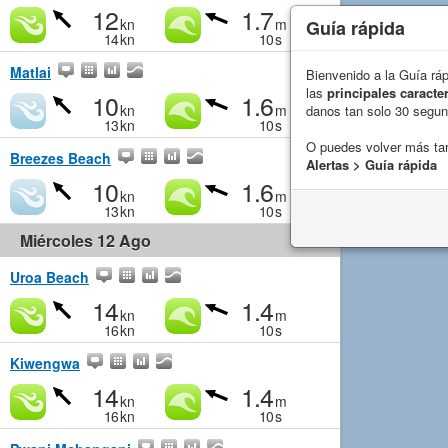
12
1.7
kn
m
Guía rápida
14
kn
10
s
Matlai
Bienvenido a la Guía rá
las
principales caracter
10
1.6
kn
m
danos tan solo 30 segu
13
kn
10
s
O puedes volver más ta
Breezes Beach
Alertas > Guía rápida
10
1.6
kn
m
13
kn
10
s
Miércoles 12 Ago
Uroa Beach
14
1.4
kn
m
16
kn
10
s
Kiwengwa
14
1.4
kn
m
16
kn
10
s