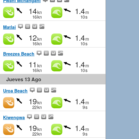
Pwani Mchangani
14
1.4
kn
m
16
kn
10
s
Matlai
12
1.4
kn
m
16
kn
10
s
Breezes Beach
11
1.4
kn
m
16
kn
10
s
Jueves 13 Ago
Uroa Beach
19
1.4
kn
m
22
kn
9
s
Kiwengwa
19
1.4
kn
m
22
kn
9
s