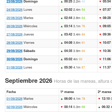
23/08/2026
Domingo
00:25
2.2m
42
05:54
▲
▼
24/08/2026
Lunes
02:02
2.4m
54
07:37
▲
▼
25/08/2026
Martes
02:44
2.8m
64
08:28
▲
▼
26/08/2026
Miércoles
03:14
3.1m
76
09:05
▲
▼
27/08/2026
Jueves
03:42
3.4m
84
09:36
▲
▼
28/08/2026
Viernes
04:08
3.6m
91
10:07
▲
▼
29/08/2026
Sábado
04:35
3.9m
94
10:36
▲
▼
30/08/2026
Domingo
05:02
4m
93
11:06
▲
▼
31/08/2026
Lunes
05:30
4.1m
87
11:37
▲
▼
Septiembre 2026
Horas de las mareas, altura 
Fecha
1ª marea
2ª marea
01/09/2026
Martes
06:00
4.1m
78
12:10
▲
▼
02/09/2026
Miércoles
00:14
0.3m
69
06:32
▼
▲