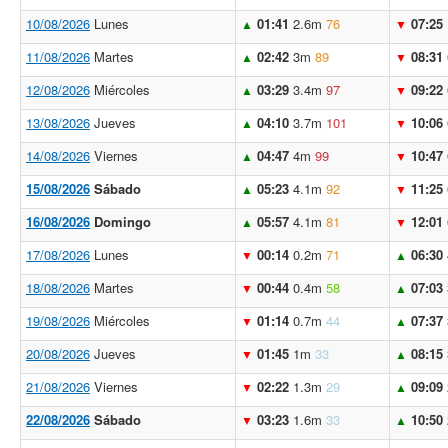
10/08/2026
Lunes
01:41
2.6m
76
07:25
▲
▼
11/08/2026
Martes
02:42
3m
89
08:31
▲
▼
12/08/2026
Miércoles
03:29
3.4m
97
09:22
▲
▼
13/08/2026
Jueves
04:10
3.7m
101
10:06
▲
▼
14/08/2026
Viernes
04:47
4m
99
10:47
▲
▼
15/08/2026
Sábado
05:23
4.1m
92
11:25
▲
▼
16/08/2026
Domingo
05:57
4.1m
81
12:01
▲
▼
17/08/2026
Lunes
00:14
0.2m
71
06:30
▼
▲
18/08/2026
Martes
00:44
0.4m
58
07:03
▼
▲
19/08/2026
Miércoles
01:14
0.7m
44
07:37
▼
▲
20/08/2026
Jueves
01:45
1m
33
08:15
▼
▲
21/08/2026
Viernes
02:22
1.3m
29
09:09
▼
▲
22/08/2026
Sábado
03:23
1.6m
33
10:50
▼
▲