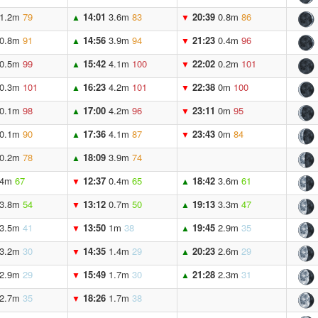
1.2m
79
14:01
3.6m
83
20:39
0.8m
86
▲
▼
0.8m
91
14:56
3.9m
94
21:23
0.4m
96
▲
▼
0.5m
99
15:42
4.1m
100
22:02
0.2m
101
▲
▼
0.3m
101
16:23
4.2m
101
22:38
0m
100
▲
▼
0.1m
98
17:00
4.2m
96
23:11
0m
95
▲
▼
0.1m
90
17:36
4.1m
87
23:43
0m
84
▲
▼
0.2m
78
18:09
3.9m
74
▲
4m
67
12:37
0.4m
65
18:42
3.6m
61
▼
▲
3.8m
54
13:12
0.7m
50
19:13
3.3m
47
▼
▲
3.5m
41
13:50
1m
38
19:45
2.9m
35
▼
▲
3.2m
30
14:35
1.4m
29
20:23
2.6m
29
▼
▲
2.9m
29
15:49
1.7m
30
21:28
2.3m
31
▼
▲
2.7m
35
18:26
1.7m
38
▼