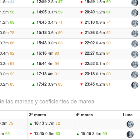
1.8m
44
12:59
2.8m
47
19:59
1.5m
50
▲
▼
1.5m
56
14:05
3.1m
59
20:40
1.2m
61
▲
▼
1.2m
68
14:45
3.4m
71
21:10
0.9m
74
▲
▼
0.9m
78
15:18
3.6m
80
21:36
0.6m
82
▲
▼
0.7m
86
15:48
3.8m
88
22:02
0.4m
90
▲
▼
0.4m
92
16:16
4m
93
22:27
0.2m
94
▲
▼
0.3m
94
16:44
4m
94
22:52
0.1m
94
▲
▼
0.2m
92
17:13
4m
91
23:18
0.1m
89
▲
▼
0.2m
85
17:42
3.9m
83
23:45
0.2m
81
▲
▼
de las mareas y coeficientes de marea
3ª marea
4ª marea
Luna
0.3m
75
18:13
3.7m
72
▲
4m
65
12:45
0.5m
63
18:46
3.4m
59
▼
▲