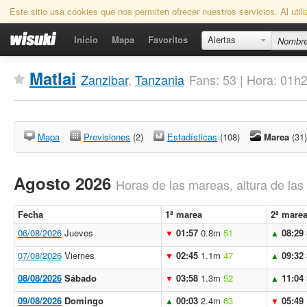
Este sitio usa cookies que nos permiten ofrecer nuestros servicios. Al uti
Inicio
Mapa
Favoritos
Alertas
Matlai
Zanzibar
,
Tanzania
Fans: 53 | Hora: 01h
Mapa
Previsiones
(2)
Estadísticas
(108)
Marea
(31)
Agosto 2026
Horas de las mareas, altura de la
Fecha
1ª marea
2ª mare
06/08/2026
Jueves
01:57
0.8m
51
08:29
▼
▲
07/08/2026
Viernes
02:45
1.1m
47
09:32
▼
▲
08/08/2026
Sábado
03:58
1.3m
52
11:04
▼
▲
09/08/2026
Domingo
00:03
2.4m
63
05:49
▲
▼