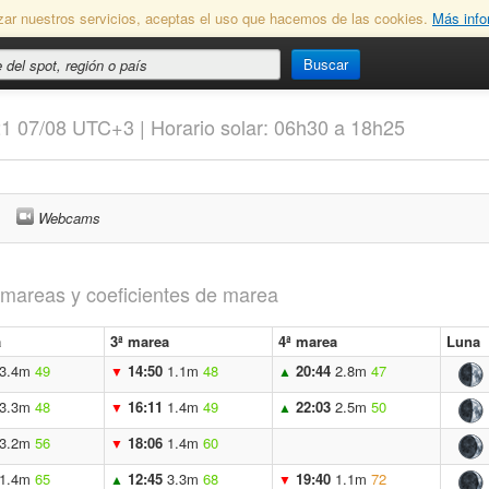
lizar nuestros servicios, aceptas el uso que hacemos de las cookies.
Más info
Buscar
21 07/08 UTC+3 | Horario solar: 06h30 a 18h25
Webcams
s mareas y coeficientes de marea
a
3ª marea
4ª marea
Luna
3.4m
49
14:50
1.1m
48
20:44
2.8m
47
▼
▲
3.3m
48
16:11
1.4m
49
22:03
2.5m
50
▼
▲
3.2m
56
18:06
1.4m
60
▼
1.4m
65
12:45
3.3m
68
19:40
1.1m
72
▲
▼