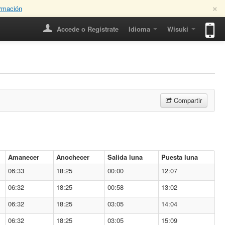
×
rmación
Accede o Regístrate
Idioma
Wisuki
Compartir
Amanecer
Anochecer
Salida luna
Puesta luna
06:33
18:25
00:00
12:07
06:32
18:25
00:58
13:02
06:32
18:25
03:05
14:04
06:32
18:25
03:05
15:09