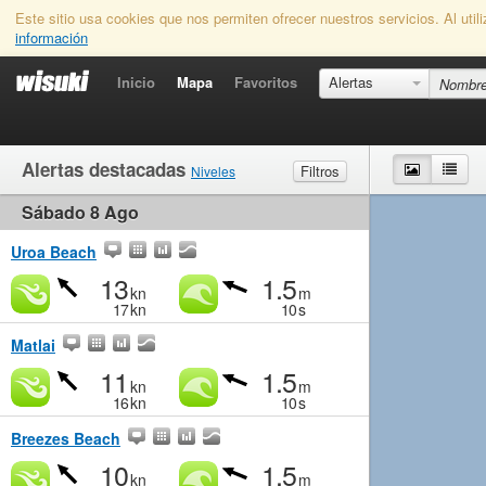
Este sitio usa cookies que nos permiten ofrecer nuestros servicios. Al uti
información
Inicio
Mapa
Favoritos
Alertas
Alertas destacadas
Mapa
List
Filtros
Niveles
Sábado 8 Ago
Viento
Marginal
Ligero
Medio
Fuerte
Olas
Marginal
Pequeño
Medio
Grande
Uroa Beach
13
1.5
kn
m
17
kn
10
s
Matlai
11
1.5
kn
m
16
kn
10
s
Breezes Beach
10
1.5
kn
m