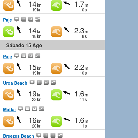
14
1.7
kn
m
19
kn
10
s
Paje
14
2.3
kn
m
18
kn
8
s
Sábado 15 Ago
Paje
15
2.2
kn
m
19
kn
10
s
Uroa Beach
19
1.6
kn
m
22
kn
11
s
Matlai
16
1.6
kn
m
20
kn
11
s
Breezes Beach