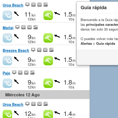
Uroa Beach
Guía rápida
11
1.5
kn
m
13
kn
10
s
Bienvenido a la Guía rá
las
principales caracter
Matlai
danos tan solo 30 segu
9
1.5
kn
m
O puedes volver más ta
12
kn
10
s
Alertas > Guía rápida
Breezes Beach
9
1.5
kn
m
12
kn
10
s
Paje
9
1.8
kn
m
12
kn
10
s
Miércoles 12 Ago
Uroa Beach
12
1.4
kn
m