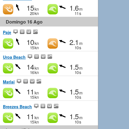
15
1.6
kn
m
20
kn
11
s
Domingo 16 Ago
Paje
10
2.1
kn
m
15
kn
10
s
Uroa Beach
14
1.5
kn
m
16
kn
10
s
Matlai
11
1.5
kn
m
15
kn
10
s
Breezes Beach
11
1.5
kn
m
15
kn
10
s