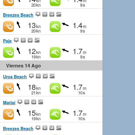
kn
m
20
kn
9
s
Breezes Beach
13
1.4
kn
m
20
kn
9
s
Paje
12
1.7
kn
m
19
kn
9
s
Viernes 14 Ago
Uroa Beach
18
1.7
kn
m
21
kn
10
s
Matlai
15
1.7
kn
m
19
kn
10
s
Breezes Beach