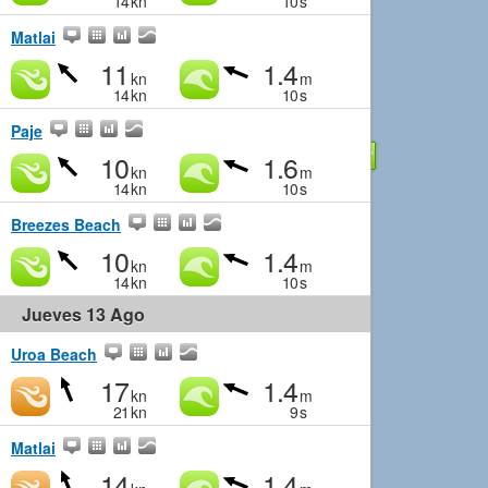
14
kn
10
s
Matlai
11
1.4
kn
m
14
kn
10
s
Paje
10
1.6
kn
m
14
kn
10
s
Breezes Beach
10
1.4
kn
m
14
kn
10
s
Jueves 13 Ago
Uroa Beach
17
1.4
kn
m
21
kn
9
s
Matlai
14
1.4