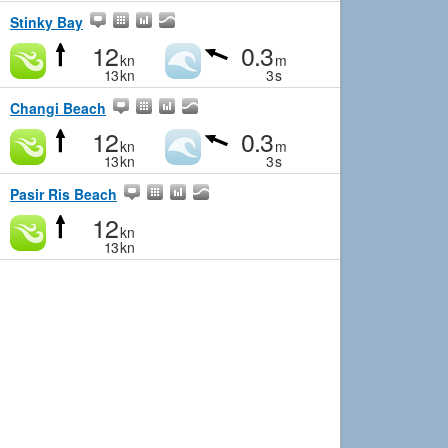
Stinky Bay
12
0.3
kn
m
13
kn
3
s
Changi Beach
12
0.3
kn
m
13
kn
3
s
Pasir Ris Beach
12
kn
13
kn