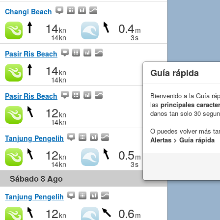
Changi Beach
14
0.4
kn
m
14
kn
3
s
Pasir Ris Beach
14
Guía rápida
kn
14
kn
Pasir Ris Beach
Bienvenido a la Guía rá
las
principales caracter
12
danos tan solo 30 segu
kn
14
kn
O puedes volver más ta
Tanjung Pengelih
Alertas > Guía rápida
12
0.5
kn
m
14
kn
3
s
Sábado 8 Ago
Tanjung Pengelih
12
0.6
kn
m