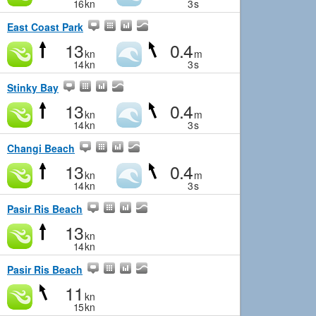
16
kn
3
s
East Coast Park
13
0.4
kn
m
14
kn
3
s
Stinky Bay
13
0.4
kn
m
14
kn
3
s
Changi Beach
13
0.4
kn
m
14
kn
3
s
Pasir Ris Beach
13
kn
14
kn
Pasir Ris Beach
11
kn
15
kn