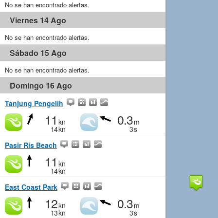
No se han encontrado alertas.
Viernes 14 Ago
No se han encontrado alertas.
Sábado 15 Ago
No se han encontrado alertas.
Domingo 16 Ago
Tanjung Pengelih
11
0.3
kn
m
14
kn
3
s
Pasir Ris Beach
11
kn
14
kn
East Coast Park
12
0.3
kn
m
13
kn
3
s