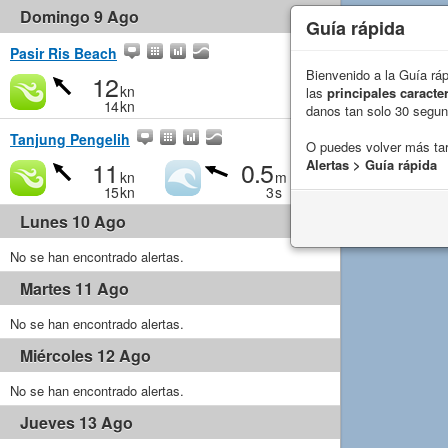
Domingo 9 Ago
Guía rápida
Pasir Ris Beach
Bienvenido a la Guía rá
12
kn
las
principales caracter
14
kn
danos tan solo 30 segu
Tanjung Pengelih
O puedes volver más ta
11
0.5
Alertas > Guía rápida
kn
m
15
kn
3
s
Lunes 10 Ago
No se han encontrado alertas.
Martes 11 Ago
No se han encontrado alertas.
Miércoles 12 Ago
No se han encontrado alertas.
Jueves 13 Ago