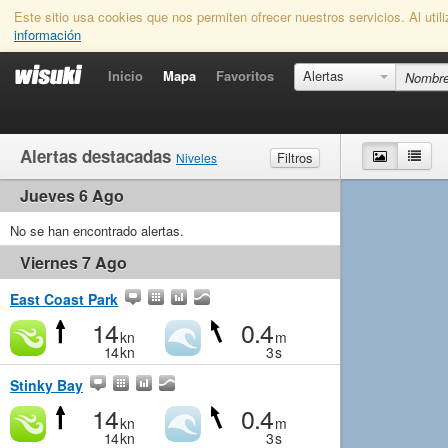
Este sitio usa cookies que nos permiten ofrecer nuestros servicios. Al uti
información
Inicio
Mapa
Favoritos
Alertas
Alertas destacadas
Mapa
List
Filtros
Niveles
Jueves 6 Ago
Viento
Marginal
Ligero
Medio
Fuerte
Olas
No se han encontrado alertas.
Marginal
Pequeño
Medio
Grande
Viernes 7 Ago
East Coast Park
14
0.4
kn
m
14
kn
3
s
Stinky Bay
14
0.4
kn
m
14
kn
3
s