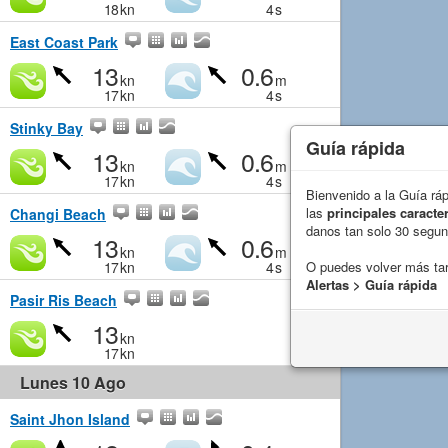
18
kn
4
s
East Coast Park
13
0.6
kn
m
17
kn
4
s
Stinky Bay
Guía rápida
13
0.6
kn
m
17
kn
4
s
Bienvenido a la Guía rá
las
principales caracter
Changi Beach
danos tan solo 30 segu
13
0.6
kn
m
17
kn
4
s
O puedes volver más ta
Alertas > Guía rápida
Pasir Ris Beach
13
kn
17
kn
Lunes 10 Ago
Saint Jhon Island