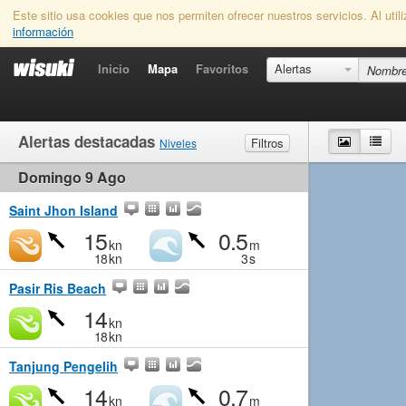
Este sitio usa cookies que nos permiten ofrecer nuestros servicios. Al uti
información
Inicio
Mapa
Favoritos
Alertas
Alertas destacadas
Mapa
List
Filtros
Niveles
Domingo 9 Ago
Viento
Marginal
Ligero
Medio
Fuerte
Olas
Marginal
Pequeño
Medio
Grande
Saint Jhon Island
15
0.5
kn
m
18
kn
3
s
Pasir Ris Beach
14
kn
18
kn
Tanjung Pengelih
14
0.7
kn
m