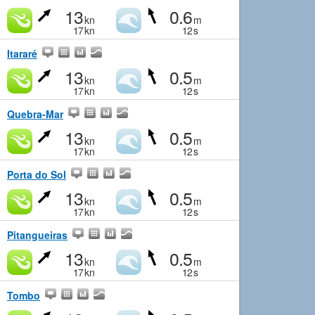
13
0.6
kn
m
17
kn
12
s
Itararé
13
0.5
kn
m
17
kn
12
s
Quebra-Mar
13
0.5
kn
m
17
kn
12
s
Porta do Sol
13
0.5
kn
m
17
kn
12
s
Pitangueiras
13
0.5
kn
m
17
kn
12
s
Tombo