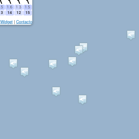
.5
1.6
1.3
1.5
13
14
12
15
Widget
|
Contacto