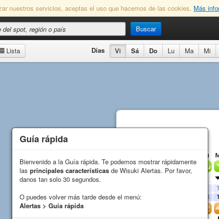
lizar nuestros servicios, aceptas el uso que hacemos de las cookies.
Más info
Buscar
Días
Lista
Vi
Sá
Do
Lu
Ma
Mi
Guía rápida
Guía rápida
Porta do Sol
Previsión
Vi
Sá
Do
Lu
Bienvenido a la Guía rápida. Te podemos mostrar rápidamente
Bienvenido a la Guía rápida. Te podemos mostrar rápidamente
Viento
las
las
principales características
principales características
de Wisuki Alertas. Por favor,
de Wisuki Alertas. Por favor,
Dirección
danos tan solo 30 segundos.
danos tan solo 30 segundos.
Media (
kn
)
13
10
14
11
O puedes volver más tarde desde el menú:
O puedes volver más tarde desde el menú:
Racha (
kn
)
17
12
18
13
Alertas > Guía rápida
Alertas > Guía rápida
Olas