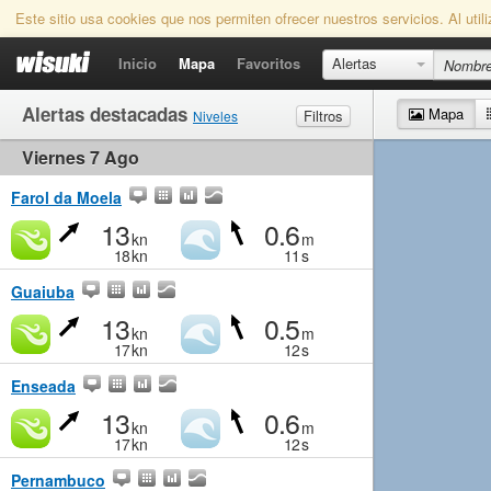
Este sitio usa cookies que nos permiten ofrecer nuestros servicios. Al uti
Inicio
Mapa
Favoritos
Alertas
Alertas destacadas
Mapa
Filtros
Niveles
Viernes 7 Ago
Viento
Marginal
Ligero
Medio
Fuerte
Olas
Marginal
Pequeño
Medio
Grande
Farol da Moela
13
0.6
kn
m
18
kn
11
s
Guaiuba
13
0.5
kn
m
17
kn
12
s
Enseada
13
0.6
kn
m
17
kn
12
s
Pernambuco