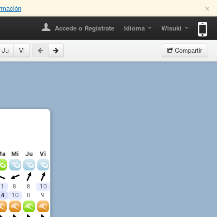
×
rmación
Accede o Regístrate
Idioma
Wisuki
Ju
Vi
Compartir
Ma
Mi
Ju
Vi
11
8
8
10
14
10
8
9