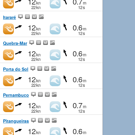
12
0.7
kn
m
22
kn
12
s
Itararé
12
0.6
kn
m
22
kn
12
s
Quebra-Mar
12
0.6
kn
m
22
kn
12
s
Porta do Sol
12
0.6
kn
m
22
kn
12
s
Pernambuco
12
0.7
kn
m
22
kn
12
s
Pitangueiras
12
0.6
kn
m