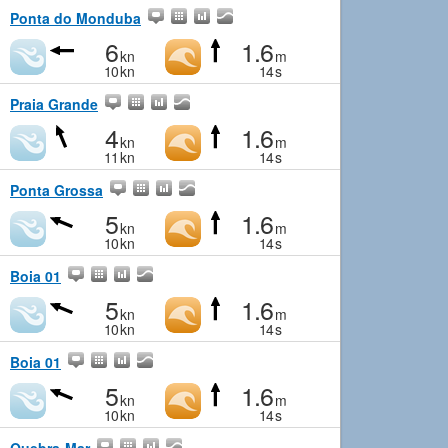
Ponta do Monduba
6
1.6
kn
m
10
kn
14
s
Praia Grande
4
1.6
kn
m
11
kn
14
s
Ponta Grossa
5
1.6
kn
m
10
kn
14
s
Boia 01
5
1.6
kn
m
10
kn
14
s
Boia 01
5
1.6
kn
m
10
kn
14
s