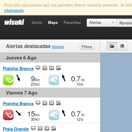
Este sitio usa cookies que nos permiten ofrecer nuestros servicios. Al uti
información
Inicio
Mapa
Favoritos
Alertas
Alertas destacadas
Mapa
List
Filtros
Niveles
Jueves 6 Ago
Viento
Marginal
Ligero
Medio
Fuerte
Olas
Marginal
Pequeño
Medio
Grande
Prainha Branca
9
0.7
kn
m
23
kn
10
s
Viernes 7 Ago
Prainha Branca
15
0.7
kn
m
30
kn
12
s
Praia Grande