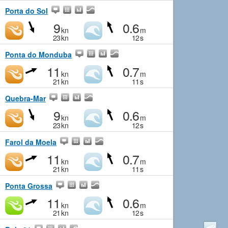
Porta do Sol
9
0.6
kn
m
23
kn
12
s
Ponta do Monduba
11
0.7
kn
m
21
kn
11
s
Quebra-Mar
9
0.6
kn
m
23
kn
12
s
Farol da Moela
11
0.7
kn
m
21
kn
11
s
Ponta Grossa
11
0.6
kn
m
21
kn
12
s