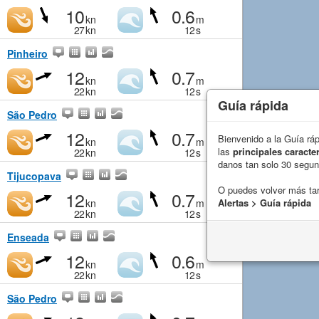
10
0.6
kn
m
27
kn
12
s
Pinheiro
12
0.7
kn
m
22
kn
12
s
Guía rápida
São Pedro
12
0.7
Bienvenido a la Guía rá
kn
m
las
principales caracter
22
kn
12
s
danos tan solo 30 segu
Tijucopava
O puedes volver más ta
12
0.7
kn
m
Alertas > Guía rápida
22
kn
12
s
Enseada
12
0.6
kn
m
22
kn
12
s
São Pedro