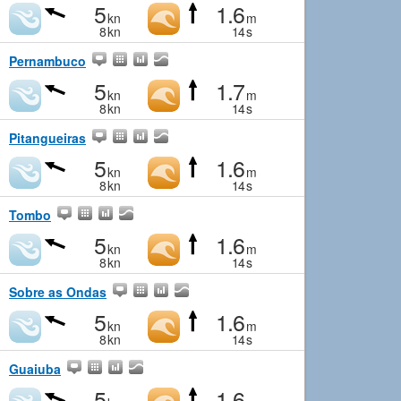
5
1.6
kn
m
8
kn
14
s
Pernambuco
5
1.7
kn
m
8
kn
14
s
Pitangueiras
5
1.6
kn
m
8
kn
14
s
Tombo
5
1.6
kn
m
8
kn
14
s
Sobre as Ondas
5
1.6
kn
m
8
kn
14
s
Guaiuba
5
1.6