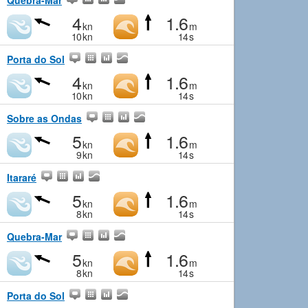
Quebra-Mar
4
1.6
kn
m
10
kn
14
s
Porta do Sol
4
1.6
kn
m
10
kn
14
s
Sobre as Ondas
5
1.6
kn
m
9
kn
14
s
Itararé
5
1.6
kn
m
8
kn
14
s
Quebra-Mar
5
1.6
kn
m
8
kn
14
s
Porta do Sol