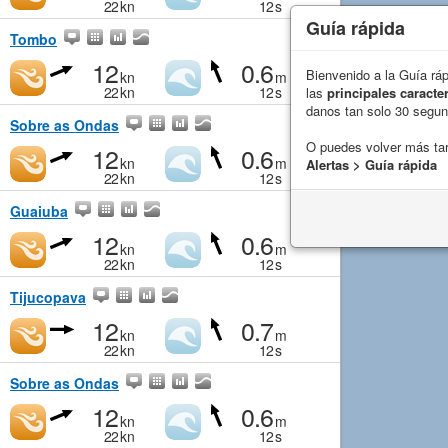
22
kn
12
s
Guía rápida
Tombo
12
0.6
Bienvenido a la Guía rá
kn
m
22
kn
12
s
las
principales caracter
danos tan solo 30 segu
Sobre as Ondas
O puedes volver más ta
12
0.6
kn
m
Alertas > Guía rápida
22
kn
12
s
Guaiuba
12
0.6
kn
m
22
kn
12
s
Tijucopava
12
0.7
kn
m
22
kn
12
s
Sobre as Ondas
12
0.6
kn
m
22
kn
12
s