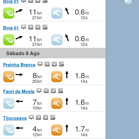
Boia 01
11
0.6
kn
m
21
kn
12
s
Boia 01
11
0.6
kn
m
21
kn
12
s
Sábado 8 Ago
Prainha Branca
8
1.8
kn
m
25
kn
14
s
Farol da Moela
7
1.6
kn
m
10
kn
14
s
Tijucopava
4
1.7
kn
m
12
kn
14
s