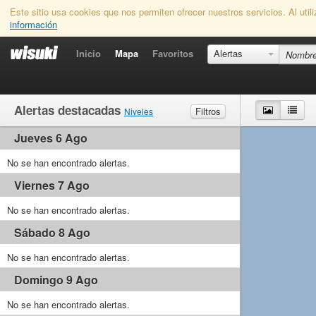
Este sitio usa cookies que nos permiten ofrecer nuestros servicios. Al uti
información
Inicio
Mapa
Favoritos
Alertas
Alertas destacadas
Mapa
List
Filtros
Niveles
Jueves 6 Ago
Viento
Marginal
Ligero
Medio
Fuerte
Olas
No se han encontrado alertas.
Marginal
Pequeño
Medio
Grande
Viernes 7 Ago
No se han encontrado alertas.
Sábado 8 Ago
No se han encontrado alertas.
Domingo 9 Ago
No se han encontrado alertas.