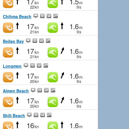
17
1.5
kn
m
22
kn
9
s
Chihma Beach
17
1.6
kn
m
21
kn
9
s
Beilao Bay
17
1.6
kn
m
21
kn
9
s
Longmen
17
1.6
kn
m
20
kn
9
s
Aimen Beach
17
1.6
kn
m
20
kn
9
s
Shili Beach
16
1.6
kn
m