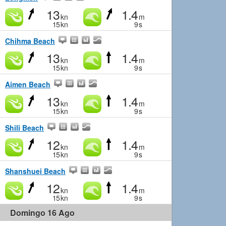
13
1.4
kn
m
15
kn
9
s
Chihma Beach
13
1.4
kn
m
15
kn
9
s
Aimen Beach
13
1.4
kn
m
15
kn
9
s
Shili Beach
12
1.4
kn
m
15
kn
9
s
Shanshuei Beach
12
1.4
kn
m
15
kn
9
s
Domingo 16 Ago