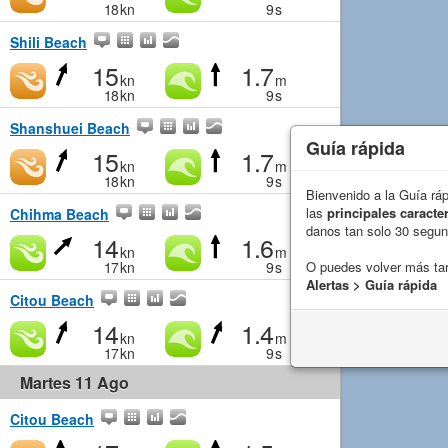
18
kn
9
s
Shili Beach
15
1.7
kn
m
18
kn
9
s
Shanshuei Beach
Guía rápida
15
1.7
kn
m
18
kn
9
s
Bienvenido a la Guía rá
las
principales caracter
Chihma Beach
danos tan solo 30 segu
14
1.6
kn
m
17
kn
9
s
O puedes volver más ta
Alertas > Guía rápida
Citou Beach
14
1.4
kn
m
17
kn
9
s
Martes 11 Ago
Citou Beach