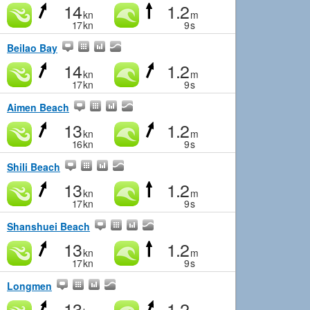
14
1.2
kn
m
17
kn
9
s
Beilao Bay
14
1.2
kn
m
17
kn
9
s
Aimen Beach
13
1.2
kn
m
16
kn
9
s
Shili Beach
13
1.2
kn
m
17
kn
9
s
Shanshuei Beach
13
1.2
kn
m
17
kn
9
s
Longmen
13
1.2