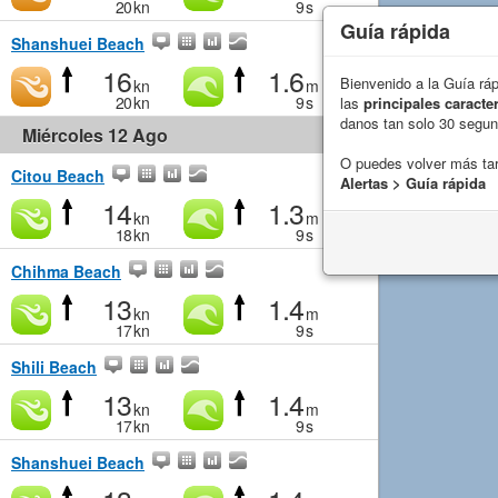
20
kn
9
s
Guía rápida
Shanshuei Beach
16
1.6
Bienvenido a la Guía rá
kn
m
20
kn
9
s
las
principales caracter
danos tan solo 30 segu
Miércoles 12 Ago
O puedes volver más ta
Citou Beach
Alertas > Guía rápida
14
1.3
kn
m
18
kn
9
s
Chihma Beach
13
1.4
kn
m
17
kn
9
s
Shili Beach
13
1.4
kn
m
17
kn
9
s
Shanshuei Beach