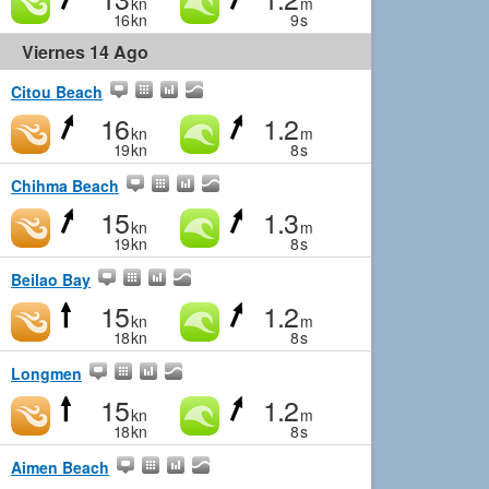
kn
m
16
kn
9
s
Viernes 14 Ago
Citou Beach
16
1.2
kn
m
19
kn
8
s
Chihma Beach
15
1.3
kn
m
19
kn
8
s
Beilao Bay
15
1.2
kn
m
18
kn
8
s
Longmen
15
1.2
kn
m
18
kn
8
s
Aimen Beach