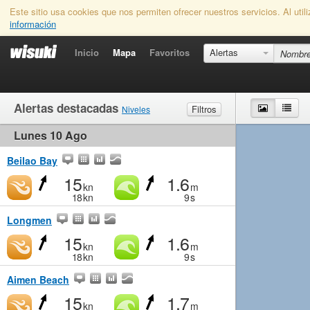
Este sitio usa cookies que nos permiten ofrecer nuestros servicios. Al uti
información
Inicio
Mapa
Favoritos
Alertas
Alertas destacadas
Mapa
List
Filtros
Niveles
Lunes 10 Ago
Viento
Marginal
Ligero
Medio
Fuerte
Olas
Marginal
Pequeño
Medio
Grande
Beilao Bay
15
1.6
kn
m
18
kn
9
s
Longmen
15
1.6
kn
m
18
kn
9
s
Aimen Beach
15
1.7
kn
m