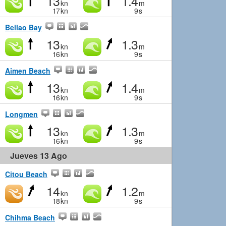
13
1.4
kn
m
17
kn
9
s
Beilao Bay
13
1.3
kn
m
16
kn
9
s
Aimen Beach
13
1.4
kn
m
16
kn
9
s
Longmen
13
1.3
kn
m
16
kn
9
s
Jueves 13 Ago
Citou Beach
14
1.2
kn
m
18
kn
9
s
Chihma Beach