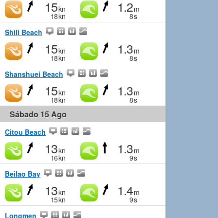
15
1.2
kn
m
18
kn
8
s
Shili Beach
15
1.3
kn
m
18
kn
8
s
Shanshuei Beach
15
1.3
kn
m
18
kn
8
s
Sábado 15 Ago
Citou Beach
13
1.3
kn
m
16
kn
9
s
Beilao Bay
13
1.4
kn
m
15
kn
9
s
Longmen