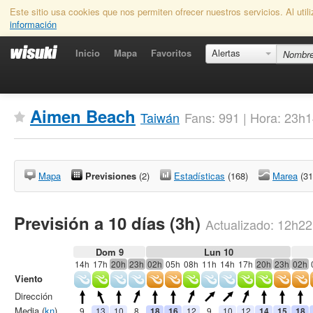
Este sitio usa cookies que nos permiten ofrecer nuestros servicios. Al uti
información
Inicio
Mapa
Favoritos
Alertas
Aimen Beach
Taiwán
Fans: 991 | Hora: 23h
Mapa
Previsiones
(2)
Estadísticas
(168)
Marea
(31
Previsión a 10 días (3h)
Actualizado:
12h22
Dom 9
Lun 10
14h
17h
20h
23h
02h
05h
08h
11h
14h
17h
20h
23h
02h
Viento
Dirección
Media (
kn
)
9
13
10
8
18
16
12
9
10
12
14
15
18