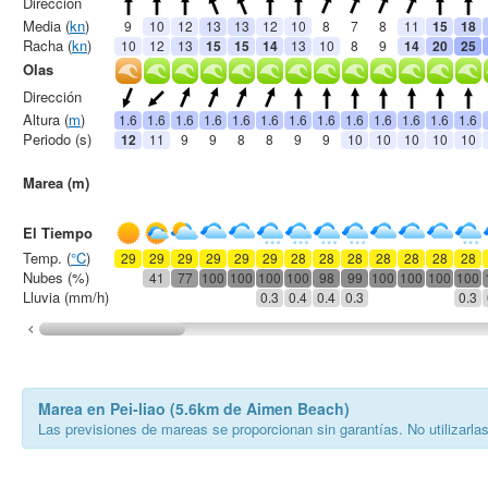
Dirección
Media (
kn
)
9
10
12
13
13
12
10
8
7
8
11
15
18
Racha (
kn
)
10
12
13
15
15
14
13
10
8
9
14
20
25
Olas
Dirección
Altura (
m
)
1.6
1.6
1.6
1.6
1.6
1.6
1.6
1.6
1.6
1.6
1.6
1.6
1.6
Periodo (s)
12
11
9
9
8
8
9
9
10
10
10
10
10
Marea (m)
El Tiempo
Temp. (
°C
)
29
29
29
29
29
29
28
28
28
28
28
28
28
Nubes (%)
41
77
100
100
100
100
98
99
100
100
100
100
Lluvia (mm/h)
0.3
0.4
0.4
0.3
0.3
Marea en Pei-liao (5.6km de Aimen Beach)
Las previsiones de mareas se proporcionan sin garantías. No utilizarla