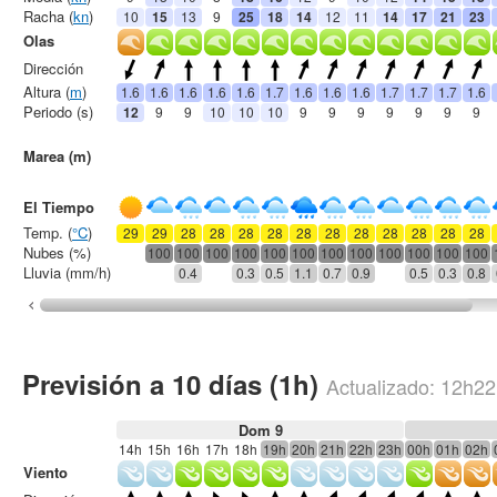
Racha (
kn
)
10
15
13
9
25
18
14
12
11
14
17
21
23
Olas
Dirección
Altura (
m
)
1.6
1.6
1.6
1.6
1.6
1.7
1.6
1.6
1.6
1.7
1.7
1.7
1.6
Periodo (s)
12
9
9
10
10
10
9
9
9
9
9
9
9
Marea (m)
El Tiempo
Temp. (
°C
)
29
29
28
28
28
28
28
28
28
28
28
28
28
Nubes (%)
100
100
100
100
100
100
100
100
100
100
100
100
Lluvia (mm/h)
0.4
0.3
0.5
1.1
0.7
0.9
0.5
0.3
0.8
Previsión a 10 días (1h)
Actualizado:
12h22
Dom 9
14h
15h
16h
17h
18h
19h
20h
21h
22h
23h
00h
01h
02h
Viento