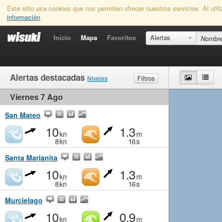
Este sitio usa cookies que nos permiten ofrecer nuestros servicios. Al uti
información
Inicio
Mapa
Favoritos
Alertas
Alertas destacadas
Mapa
List
Filtros
Niveles
Viernes 7 Ago
Viento
Marginal
Ligero
Medio
Fuerte
Olas
Marginal
Pequeño
Medio
Grande
San Mateo
10
1.3
kn
m
8
kn
16
s
Santa Marianita
10
1.3
kn
m
8
kn
16
s
Murcielago
10
0.9
kn
m