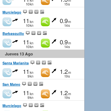
kn
m
10
kn
15
s
Murcielago
11
0.9
kn
m
10
kn
14
s
Barbasquillo
11
0.9
kn
m
10
kn
14
s
Jueves 13 Ago
Santa Marianita
11
1.2
kn
m
9
kn
19
s
San Mateo
11
1.2
kn
m
9
kn
19
s
Murcielago