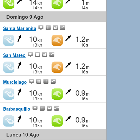
14
1
kn
m
14
kn
14
s
Domingo 9 Ago
Santa Marianita
10
1.2
kn
m
13
kn
16
s
San Mateo
10
1.2
kn
m
13
kn
16
s
Murcielago
10
0.9
kn
m
13
kn
16
s
Barbasquillo
10
0.9
kn
m
13
kn
16
s
Lunes 10 Ago