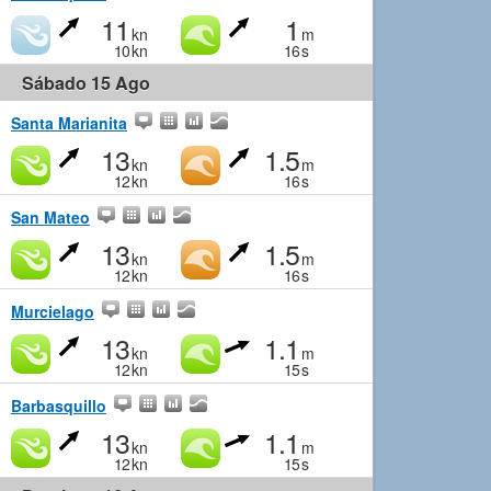
11
1
kn
m
10
kn
16
s
Sábado 15 Ago
Santa Marianita
13
1.5
kn
m
12
kn
16
s
San Mateo
13
1.5
kn
m
12
kn
16
s
Murcielago
13
1.1
kn
m
12
kn
15
s
Barbasquillo
13
1.1
kn
m
12
kn
15
s