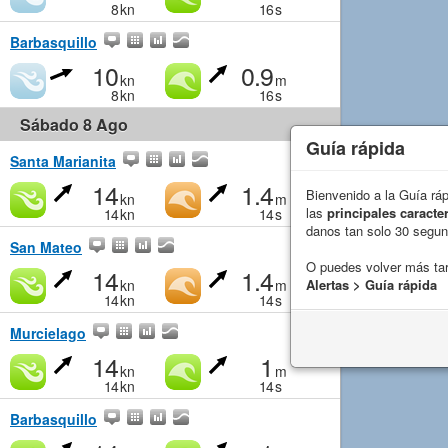
8
kn
16
s
Barbasquillo
10
0.9
kn
m
8
kn
16
s
Sábado 8 Ago
Guía rápida
Santa Marianita
14
1.4
Bienvenido a la Guía rá
kn
m
las
principales caracter
14
kn
14
s
danos tan solo 30 segu
San Mateo
O puedes volver más ta
14
1.4
kn
m
Alertas > Guía rápida
14
kn
14
s
Murcielago
14
1
kn
m
14
kn
14
s
Barbasquillo