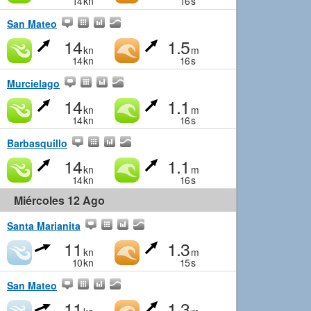
14
kn
16
s
San Mateo
14
1.5
kn
m
14
kn
16
s
Murcielago
14
1.1
kn
m
14
kn
16
s
Barbasquillo
14
1.1
kn
m
14
kn
16
s
Miércoles 12 Ago
Santa Marianita
11
1.3
kn
m
10
kn
15
s
San Mateo
11
1.3