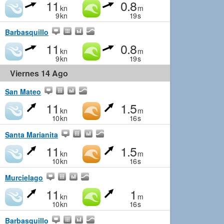
11
0.8
kn
m
9
kn
19
s
Barbasquillo
11
0.8
kn
m
9
kn
19
s
Viernes 14 Ago
San Mateo
11
1.5
kn
m
10
kn
16
s
Santa Marianita
11
1.5
kn
m
10
kn
16
s
Murcielago
11
1
kn
m
10
kn
16
s
Barbasquillo