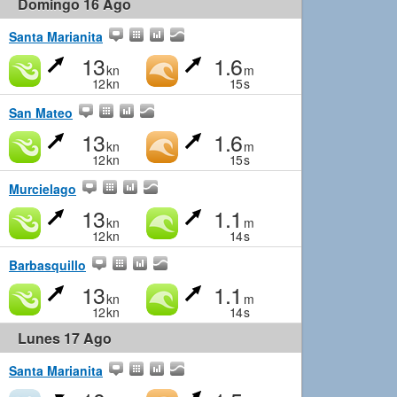
Domingo 16 Ago
Santa Marianita
13
1.6
kn
m
12
kn
15
s
San Mateo
13
1.6
kn
m
12
kn
15
s
Murcielago
13
1.1
kn
m
12
kn
14
s
Barbasquillo
13
1.1
kn
m
12
kn
14
s
Lunes 17 Ago
Santa Marianita