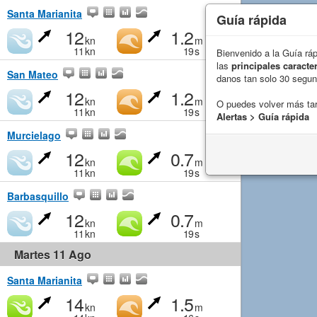
Santa Marianita
Guía rápida
12
1.2
kn
m
11
kn
19
s
Bienvenido a la Guía rá
las
principales caracter
San Mateo
danos tan solo 30 segu
12
1.2
kn
m
O puedes volver más ta
11
kn
19
s
Alertas > Guía rápida
Murcielago
12
0.7
kn
m
11
kn
19
s
Barbasquillo
12
0.7
kn
m
11
kn
19
s
Martes 11 Ago
Santa Marianita
14
1.5
kn
m