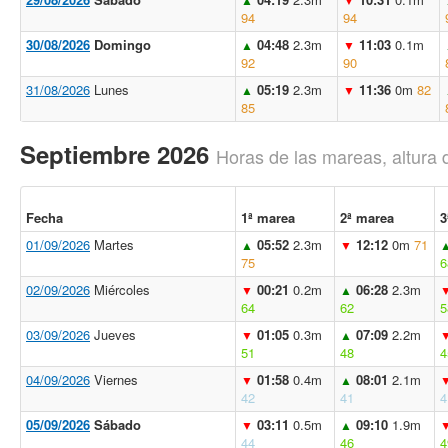
94
94
30/08/2026
Domingo
04:48
2.3m
11:03
0.1m
▲
▼
92
90
31/08/2026
Lunes
05:19
2.3m
11:36
0m
82
▲
▼
85
Septiembre 2026
Horas de las mareas, altura 
Fecha
1ª marea
2ª marea
3
01/09/2026
Martes
05:52
2.3m
12:12
0m
71
▲
▼
75
6
02/09/2026
Miércoles
00:21
0.2m
06:28
2.3m
▼
▲
64
62
5
03/09/2026
Jueves
01:05
0.3m
07:09
2.2m
▼
▲
51
48
4
04/09/2026
Viernes
01:58
0.4m
08:01
2.1m
▼
▲
42
41
4
05/09/2026
Sábado
03:11
0.5m
09:10
1.9m
▼
▲
44
46
4