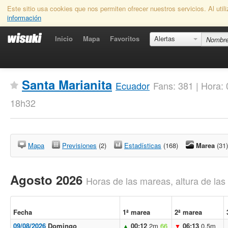
Este sitio usa cookies que nos permiten ofrecer nuestros servicios. Al uti
información
Inicio
Mapa
Favoritos
Alertas
Santa Marianita
Ecuador
Fans: 381 | Hora:
18h32
Mapa
Previsiones
(2)
Estadísticas
(168)
Marea
(31)
Agosto 2026
Horas de las mareas, altura de la
Fecha
1ª marea
2ª marea
09/08/2026
Domingo
00:12
2m
66
06:13
0.5m
▲
▼