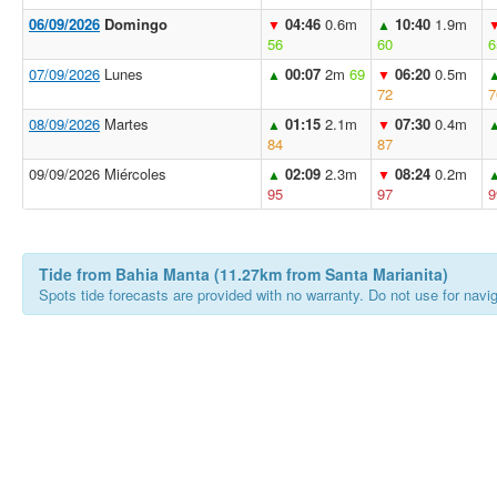
06/09/2026
Domingo
04:46
0.6m
10:40
1.9m
▼
▲
56
60
6
07/09/2026
Lunes
00:07
2m
69
06:20
0.5m
▲
▼
72
7
08/09/2026
Martes
01:15
2.1m
07:30
0.4m
▲
▼
84
87
09/09/2026 Miércoles
02:09
2.3m
08:24
0.2m
▲
▼
95
97
9
Tide from Bahia Manta (11.27km from Santa Marianita)
Spots tide forecasts are provided with no warranty. Do not use for naviga