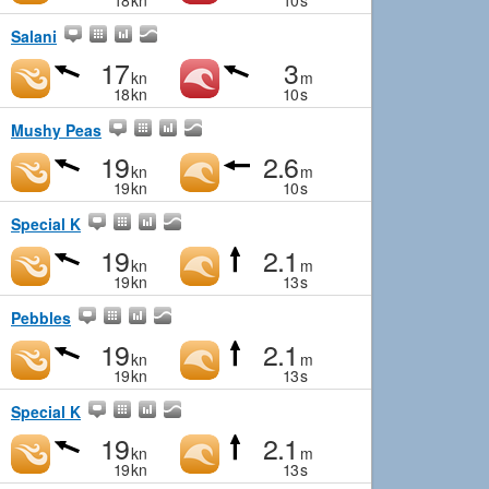
18
kn
10
s
Salani
17
3
kn
m
18
kn
10
s
Mushy Peas
19
2.6
kn
m
19
kn
10
s
Special K
19
2.1
kn
m
19
kn
13
s
Pebbles
19
2.1
kn
m
19
kn
13
s
Special K
19
2.1
kn
m
19
kn
13
s