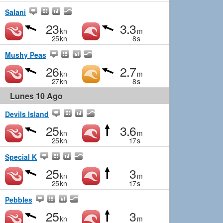
Salani
23
3.3
kn
m
25
kn
8
s
Mushy Peas
26
2.7
kn
m
27
kn
8
s
Lunes 10 Ago
Devils Island
25
3.6
kn
m
25
kn
17
s
Special K
25
3
kn
m
25
kn
17
s
Pebbles
25
3
kn
m