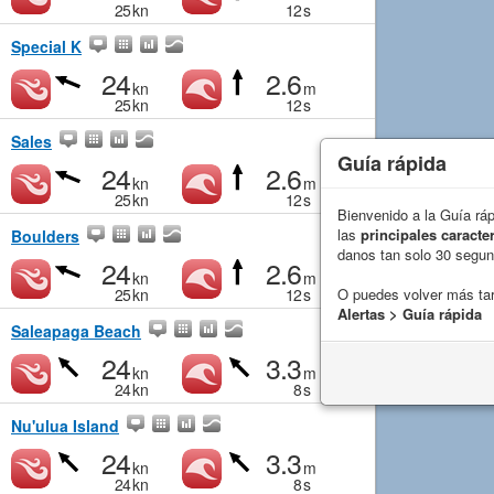
25
kn
12
s
Special K
24
2.6
kn
m
25
kn
12
s
Sales
Guía rápida
24
2.6
kn
m
25
kn
12
s
Bienvenido a la Guía rá
las
principales caracter
Boulders
danos tan solo 30 segu
24
2.6
kn
m
25
kn
12
s
O puedes volver más ta
Alertas > Guía rápida
Saleapaga Beach
24
3.3
kn
m
24
kn
8
s
Nu'ulua Island
24
3.3
kn
m
24
kn
8
s