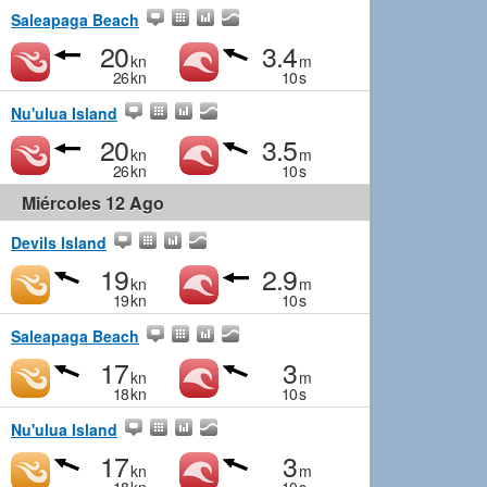
Saleapaga Beach
20
3.4
kn
m
26
kn
10
s
Nu'ulua Island
20
3.5
kn
m
26
kn
10
s
Miércoles 12 Ago
Devils Island
19
2.9
kn
m
19
kn
10
s
Saleapaga Beach
17
3
kn
m
18
kn
10
s
Nu'ulua Island
17
3
kn
m