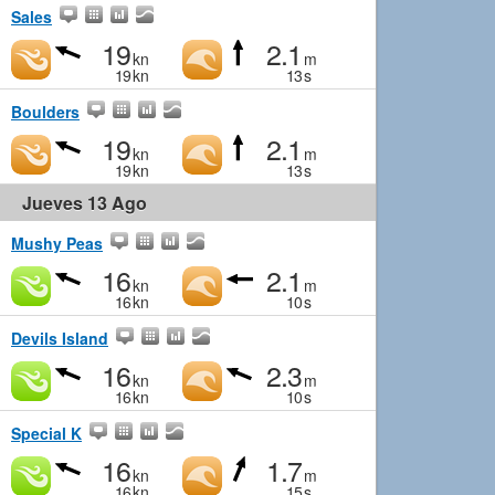
Sales
19
2.1
kn
m
19
kn
13
s
Boulders
19
2.1
kn
m
19
kn
13
s
Jueves 13 Ago
Mushy Peas
16
2.1
kn
m
16
kn
10
s
Devils Island
16
2.3
kn
m
16
kn
10
s
Special K
16
1.7
kn
m
16
kn
15
s