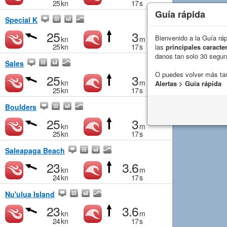
25
kn
17
s
Guía rápida
Special K
25
3
Bienvenido a la Guía rá
kn
m
25
kn
17
s
las
principales caracter
danos tan solo 30 segu
Sales
O puedes volver más ta
25
3
kn
m
Alertas > Guía rápida
25
kn
17
s
Boulders
25
3
kn
m
25
kn
17
s
Saleapaga Beach
23
3.6
kn
m
24
kn
17
s
Nu'ulua Island
23
3.6
kn
m
24
kn
17
s