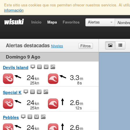
Este sitio usa cookies que nos permiten ofrecer nuestros servicios. Al uti
información
Inicio
Mapa
Favoritos
Alertas
Alertas destacadas
Mapa
List
Filtros
Niveles
Domingo 9 Ago
Viento
Marginal
Ligero
Medio
Fuerte
Olas
Marginal
Pequeño
Medio
Grande
Devils Island
24
3.3
kn
m
25
kn
8
s
Special K
24
2.6
kn
m
25
kn
12
s
Pebbles
24
2.6
kn
m