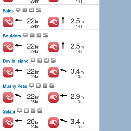
29
kn
14
s
Sales
22
2.5
kn
m
29
kn
14
s
Boulders
22
2.5
kn
m
29
kn
14
s
Devils Island
22
3.4
kn
m
29
kn
10
s
Mushy Peas
22
2.9
kn
m
28
kn
10
s
Salani
20
3.4
kn
m
26
kn
10
s