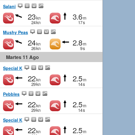
Salani
23
3.6
kn
m
24
kn
17
s
Mushy Peas
24
2.8
kn
m
26
kn
9
s
Martes 11 Ago
Special K
22
2.5
kn
m
29
kn
14
s
Pebbles
22
2.5
kn
m
29
kn
14
s
Special K
22
2.5
kn
m