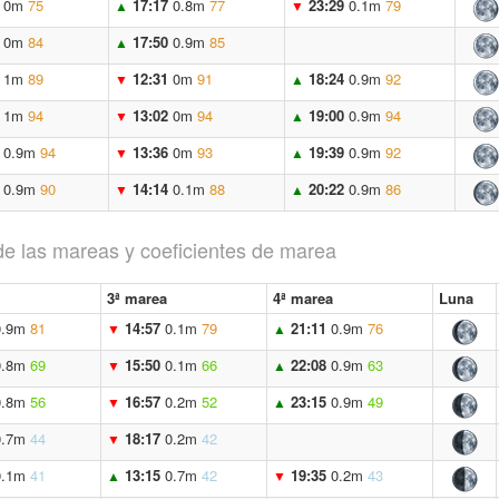
0m
75
17:17
0.8m
77
23:29
0.1m
79
▲
▼
0m
84
17:50
0.9m
85
▲
1m
89
12:31
0m
91
18:24
0.9m
92
▼
▲
1m
94
13:02
0m
94
19:00
0.9m
94
▼
▲
0.9m
94
13:36
0m
93
19:39
0.9m
92
▼
▲
0.9m
90
14:14
0.1m
88
20:22
0.9m
86
▼
▲
de las mareas y coeficientes de marea
3ª marea
4ª marea
Luna
0.9m
81
14:57
0.1m
79
21:11
0.9m
76
▼
▲
0.8m
69
15:50
0.1m
66
22:08
0.9m
63
▼
▲
0.8m
56
16:57
0.2m
52
23:15
0.9m
49
▼
▲
0.7m
44
18:17
0.2m
42
▼
0.1m
41
13:15
0.7m
42
19:35
0.2m
43
▲
▼