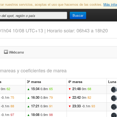
lizar nuestros servicios, aceptas el uso que hacemos de las cookies.
Más info
Buscar
 01h04 10/08 UTC+13 | Horario solar: 06h43 a 18h20
Webcams
s mareas y coeficientes de marea
a
3ª marea
4ª marea
Luna
0m
62
15:34
0.8m
65
21:48
0m
68
▲
▼
-0.1m
75
16:30
0.8m
79
22:42
0m
82
▲
▼
-0.1m
88
17:21
0.9m
91
23:33
-0.1m
93
▲
▼
-0.1m
97
18:08
0.9m
98
▲