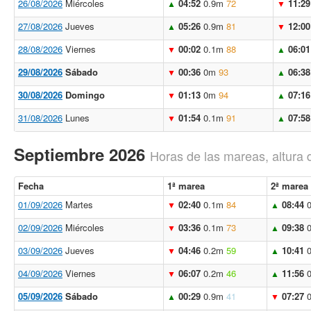
26/08/2026
Miércoles
04:52
0.9m
72
11:29
▲
▼
27/08/2026
Jueves
05:26
0.9m
81
12:00
▲
▼
28/08/2026
Viernes
00:02
0.1m
88
06:01
▼
▲
29/08/2026
Sábado
00:36
0m
93
06:38
▼
▲
30/08/2026
Domingo
01:13
0m
94
07:16
▼
▲
31/08/2026
Lunes
01:54
0.1m
91
07:58
▼
▲
Septiembre 2026
Horas de las mareas, altura 
Fecha
1ª marea
2ª marea
01/09/2026
Martes
02:40
0.1m
84
08:44
▼
▲
02/09/2026
Miércoles
03:36
0.1m
73
09:38
▼
▲
03/09/2026
Jueves
04:46
0.2m
59
10:41
▼
▲
04/09/2026
Viernes
06:07
0.2m
46
11:56
▼
▲
05/09/2026
Sábado
00:29
0.9m
41
07:27
▲
▼