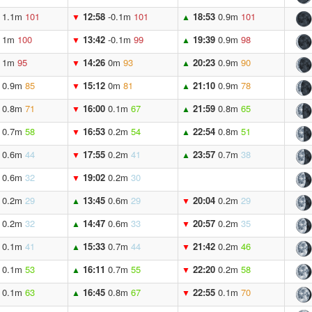
1.1m
101
12:58
-0.1m
101
18:53
0.9m
101
▼
▲
1m
100
13:42
-0.1m
99
19:39
0.9m
98
▼
▲
1m
95
14:26
0m
93
20:23
0.9m
90
▼
▲
0.9m
85
15:12
0m
81
21:10
0.9m
78
▼
▲
0.8m
71
16:00
0.1m
67
21:59
0.8m
65
▼
▲
0.7m
58
16:53
0.2m
54
22:54
0.8m
51
▼
▲
0.6m
44
17:55
0.2m
41
23:57
0.7m
38
▼
▲
0.6m
32
19:02
0.2m
30
▼
0.2m
29
13:45
0.6m
29
20:04
0.2m
29
▲
▼
0.2m
32
14:47
0.6m
33
20:57
0.2m
35
▲
▼
0.1m
41
15:33
0.7m
44
21:42
0.2m
46
▲
▼
0.1m
53
16:11
0.7m
55
22:20
0.2m
58
▲
▼
0.1m
63
16:45
0.8m
67
22:55
0.1m
70
▲
▼