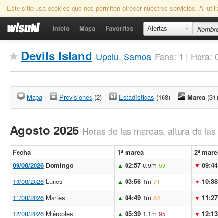
Este sitio usa cookies que nos permiten ofrecer nuestros servicios. Al uti
Inicio
Mapa
Favoritos
Alertas
Devils Island
Upolu
,
Samoa
Fans: 1 | Hora:
Mapa
Previsiones
(2)
Estadísticas
(168)
Marea
(31)
Agosto 2026
Horas de las mareas, altura de la
Fecha
1ª marea
2ª mare
09/08/2026
Domingo
02:57
0.9m
59
09:44
▲
▼
10/08/2026
Lunes
03:56
1m
71
10:38
▲
▼
11/08/2026
Martes
04:49
1m
84
11:27
▲
▼
12/08/2026
Miércoles
05:39
1.1m
95
12:13
▲
▼