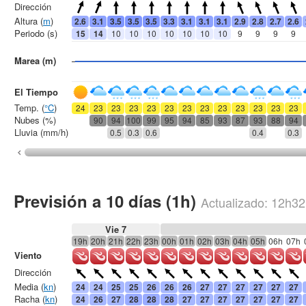
Dirección
Altura (
m
)
2.6
3.1
3.5
3.5
3.5
3.3
3.1
3.1
3.1
2.9
2.8
2.7
2.6
Periodo (s)
15
14
10
10
10
10
10
10
10
9
9
9
9
Marea (m)
El Tiempo
Temp. (
°C
)
24
23
23
23
23
23
23
23
23
23
23
23
23
Nubes (%)
90
94
100
99
95
94
85
93
87
93
88
94
Lluvia (mm/h)
0.5
0.3
0.6
0.4
0.3
Previsión a 10 días (1h)
Actualizado:
12h32
Vie 7
19h
20h
21h
22h
23h
00h
01h
02h
03h
04h
05h
06h
07h
Viento
Dirección
Media (
kn
)
24
24
25
25
26
26
26
27
27
27
27
27
27
Racha (
kn
)
24
26
27
28
28
28
27
27
27
27
27
27
27