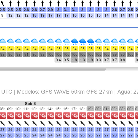
2.5
2.5
2.5
2.6
2.6
2.7
2.9
3
3.1
3.1
3
3
3
3
2.8
2.7
2.5
2
9
12
12
12
18
19
17
17
17
16
16
15
15
14
14
14
14
24
24
24
24
24
24
24
25
25
24
25
25
25
24
24
25
24
93
96
98
91
86
93
100
100
100
100
100
100
100
100
99
96
100
1
0.4
0.5
1.8
1.3
1.9
0.3
0.7
0.7
0.8
0
UTC
|
Modelos: GFS WAVE 50km GFS 27km
| Agua: 2
Sáb 8
08h
09h
10h
11h
12h
13h
14h
15h
16h
17h
18h
19h
20h
21h
22h
23h
00h
0
27
26
26
26
25
25
25
25
25
25
26
26
27
27
27
26
26
27
26
26
25
24
24
24
24
25
26
26
26
27
27
28
27
27