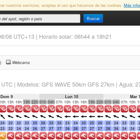
lizar nuestros servicios, aceptas el uso que hacemos de las cookies.
Más info
Buscar
08/08 UTC+13 | Horario solar: 06h44 a 18h21
)
Webcams
UTC
|
Modelos: GFS WAVE 50km GFS 27km
| Agua: 2
Dom 9
Lun 10
Mar 
10h
13h
16h
19h
22h
01h
04h
07h
10h
13h
16h
19h
22h
01h
04h
07h
10h
1
24
22
22
23
25
26
25
25
23
24
25
25
26
25
24
23
22
23
22
24
24
26
27
27
27
26
28
27
27
27
28
26
24
24