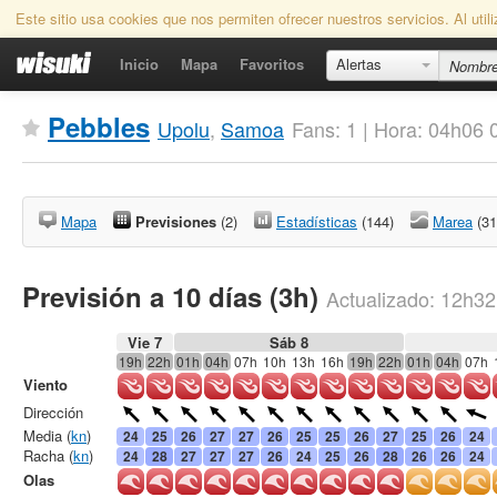
Este sitio usa cookies que nos permiten ofrecer nuestros servicios. Al uti
Inicio
Mapa
Favoritos
Alertas
Pebbles
Upolu
,
Samoa
Fans: 1 | Hora: 04h06 
Mapa
Previsiones
(2)
Estadísticas
(144)
Marea
(31
Previsión a 10 días (3h)
Actualizado:
12h32
Vie 7
Sáb 8
19h
22h
01h
04h
07h
10h
13h
16h
19h
22h
01h
04h
07h
Viento
Dirección
Media (
kn
)
24
25
26
27
27
26
25
25
26
27
25
26
24
Racha (
kn
)
24
28
27
27
27
26
24
25
26
28
26
26
24
Olas