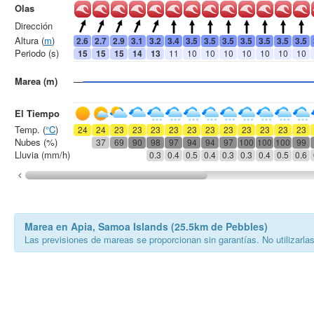
Olas
Dirección
Altura (
m
)
2.6
2.7
2.9
3.1
3.2
3.4
3.5
3.5
3.5
3.5
3.5
3.5
3.5
Periodo (s)
15
15
15
14
13
11
10
10
10
10
10
10
10
Marea (m)
El Tiempo
Temp. (
°C
)
24
24
23
23
23
23
23
23
23
23
23
23
23
Nubes (%)
37
69
90
98
97
94
94
97
100
100
100
99
Lluvia (mm/h)
0.3
0.4
0.5
0.4
0.3
0.3
0.4
0.5
0.6
Marea en Apia, Samoa Islands (25.5km de Pebbles)
Las previsiones de mareas se proporcionan sin garantías. No utilizarla