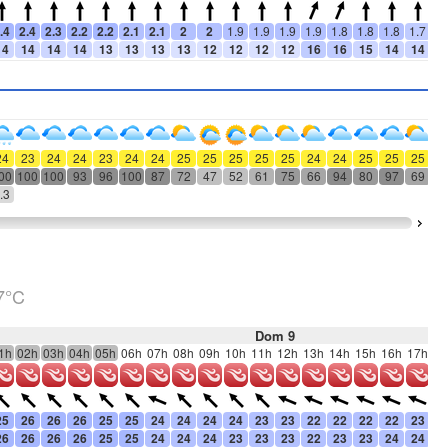
.4
2.4
2.3
2.2
2.2
2.1
2.1
2
2
1.9
1.9
1.9
1.9
1.8
1.8
1.8
1.7
1.
14
14
14
14
13
13
13
13
12
12
12
12
16
16
15
14
14
1
24
23
24
24
23
24
24
25
25
25
25
25
24
24
25
25
25
2
00
100
100
93
96
100
87
72
47
52
61
75
66
94
80
97
69
5
.3
7°C
Dom 9
1h
02h
03h
04h
05h
06h
07h
08h
09h
10h
11h
12h
13h
14h
15h
16h
17h
18
25
26
26
26
25
25
24
24
24
24
23
23
22
22
22
22
23
2
26
26
26
26
25
25
24
24
24
23
23
23
22
23
23
24
24
2