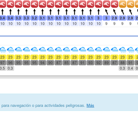
3.4
3.4
3.3
3.3
3.2
3.1
3.1
3.1
3.1
3.1
3.1
3.1
3
3
2.9
2.9
2.9
2
10
10
10
10
10
10
10
10
10
10
10
10
10
9
9
9
9
23
23
23
23
23
23
23
23
23
23
23
23
23
23
23
23
23
97
96
95
95
95
94
90
87
85
87
91
93
92
89
87
88
91
0.5
0.3
0.3
0.4
0
s para navegación o para actividades peligrosas.
Más