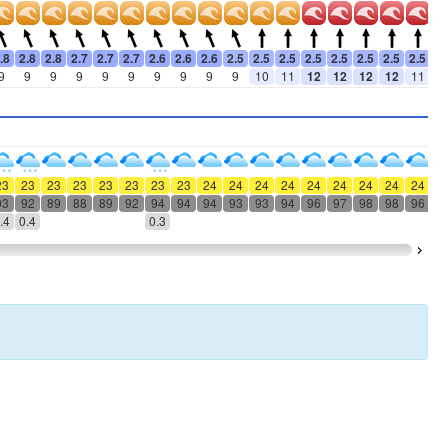
.8
2.8
2.8
2.7
2.7
2.7
2.6
2.6
2.6
2.5
2.5
2.5
2.5
2.5
2.5
2.5
2.5
2.
9
9
9
9
9
9
9
9
9
9
10
11
12
12
12
12
11
1
23
23
23
23
23
23
23
23
24
24
24
24
24
24
24
24
24
2
93
92
89
88
89
92
94
94
94
93
93
94
96
97
98
98
96
9
.4
0.4
0.3