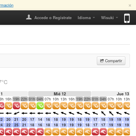
×
rmación
Accede o Regístrate
Idioma
Wisuki
Compartir
7°C
11
Mié 12
Jue 13
3h
16h
19h
22h
01h
04h
07h
10h
13h
16h
19h
22h
01h
04h
07h
10h
13h
16
22
20
21
20
17
14
16
18
19
19
18
19
17
18
19
19
19
1
24
22
25
21
18
16
18
18
19
19
19
18
17
17
19
19
19
2