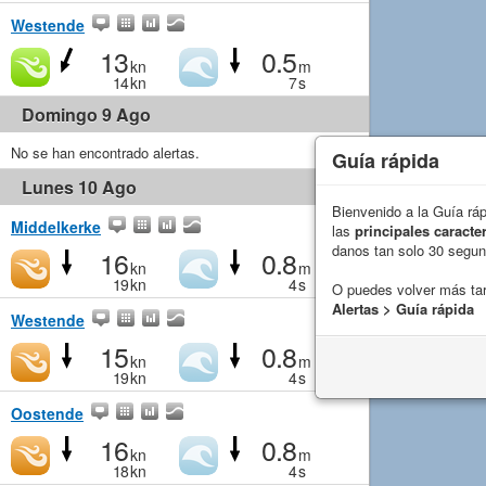
Westende
13
0.5
kn
m
14
kn
7
s
Domingo 9 Ago
No se han encontrado alertas.
Guía rápida
Lunes 10 Ago
Bienvenido a la Guía rá
Middelkerke
las
principales caracter
danos tan solo 30 segu
16
0.8
kn
m
19
kn
4
s
O puedes volver más ta
Alertas > Guía rápida
Westende
15
0.8
kn
m
19
kn
4
s
Oostende
16
0.8
kn
m
18
kn
4
s