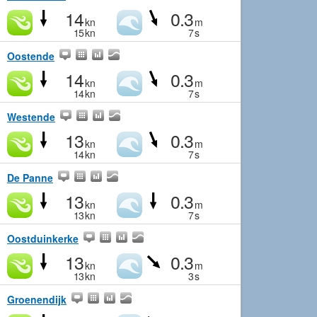
14
0.3
kn
m
15
kn
7
s
Oostende
14
0.3
kn
m
14
kn
7
s
Westende
13
0.3
kn
m
14
kn
7
s
De Panne
13
0.3
kn
m
13
kn
7
s
Oostduinkerke
13
0.3
kn
m
13
kn
3
s
Groenendijk