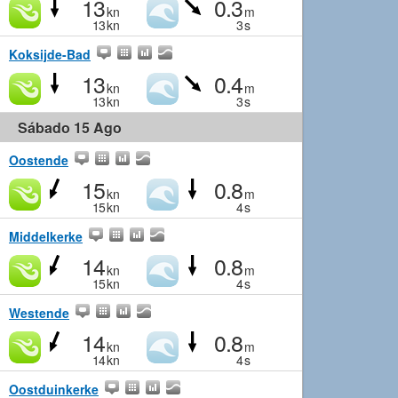
13
0.3
kn
m
13
kn
3
s
Koksijde-Bad
13
0.4
kn
m
13
kn
3
s
Sábado 15 Ago
Oostende
15
0.8
kn
m
15
kn
4
s
Middelkerke
14
0.8
kn
m
15
kn
4
s
Westende
14
0.8
kn
m
14
kn
4
s
Oostduinkerke