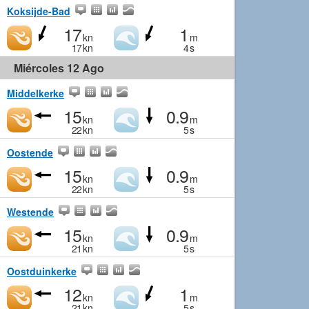
Koksijde-Bad
17
1
kn
m
17
kn
4
s
Miércoles 12 Ago
Middelkerke
15
0.9
kn
m
22
kn
5
s
Oostende
15
0.9
kn
m
22
kn
5
s
Westende
15
0.9
kn
m
21
kn
5
s
Oostduinkerke
12
1
kn
m
21
kn
5
s