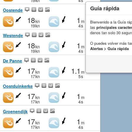
19
kn
4
s
Guía rápida
Oostende
18
1
kn
m
Bienvenido a la Guía rá
19
kn
4
s
las
principales caracter
danos tan solo 30 segu
Westende
18
1
O puedes volver más ta
kn
m
Alertas > Guía rápida
19
kn
4
s
De Panne
17
1.1
kn
m
17
kn
5
s
Oostduinkerke
17
1
kn
m
17
kn
4
s
Groenendijk
17
1
kn
m
17
kn
4
s