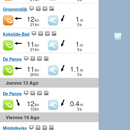
Groenendijk
12
1
kn
m
21
kn
5
s
Koksijde-Bad
11
1
kn
m
21
kn
5
s
De Panne
11
1.1
kn
m
20
kn
5
s
Jueves 13 Ago
De Panne
12
0.4
kn
m
13
kn
5
s
Viernes 14 Ago
Middelkerke