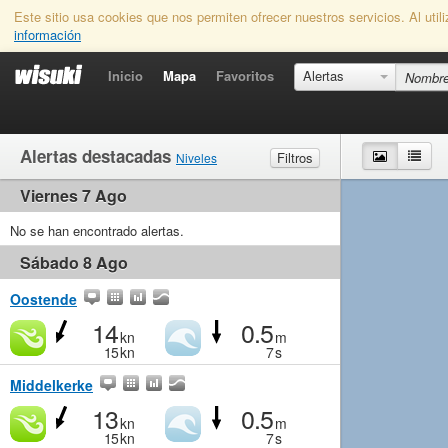
Este sitio usa cookies que nos permiten ofrecer nuestros servicios. Al uti
información
Inicio
Mapa
Favoritos
Alertas
Alertas destacadas
Mapa
List
Filtros
Niveles
Viernes 7 Ago
Viento
Marginal
Ligero
Medio
Fuerte
Olas
No se han encontrado alertas.
Marginal
Pequeño
Medio
Grande
Sábado 8 Ago
Oostende
14
0.5
kn
m
15
kn
7
s
Middelkerke
13
0.5
kn
m
15
kn
7
s