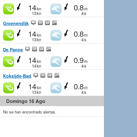
14
0.8
kn
m
13
kn
4
s
Groenendijk
14
0.8
kn
m
13
kn
4
s
De Panne
14
0.9
kn
m
14
kn
4
s
Koksijde-Bad
14
0.8
kn
m
13
kn
4
s
Domingo 16 Ago
No se han encontrado alertas.