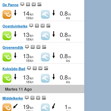
De Panne
14
0.8
kn
m
19
kn
4
s
Oostduinkerke
13
0.8
kn
m
18
kn
4
s
Groenendijk
13
0.8
kn
m
18
kn
4
s
Koksijde-Bad
13
0.8
kn
m
18
kn
4
s
Martes 11 Ago
Middelkerke
19
1
kn
m