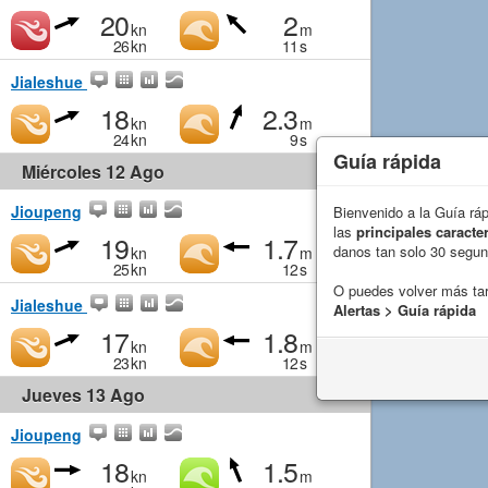
20
2
kn
m
26
kn
11
s
Jialeshue
18
2.3
kn
m
24
kn
9
s
Guía rápida
Miércoles 12 Ago
Jioupeng
Bienvenido a la Guía rá
las
principales caracter
19
1.7
danos tan solo 30 segu
kn
m
25
kn
12
s
O puedes volver más ta
Jialeshue
Alertas > Guía rápida
17
1.8
kn
m
23
kn
12
s
Jueves 13 Ago
Jioupeng
18
1.5
kn
m