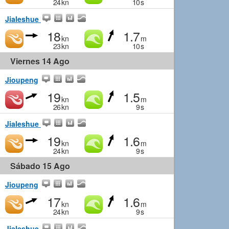
24
kn
10
s
Jialeshue
18
1.7
kn
m
23
kn
10
s
Viernes 14 Ago
Jioupeng
19
1.5
kn
m
26
kn
9
s
Jialeshue
19
1.6
kn
m
24
kn
9
s
Sábado 15 Ago
Jioupeng
17
1.6
kn
m
24
kn
9
s
Jialeshue