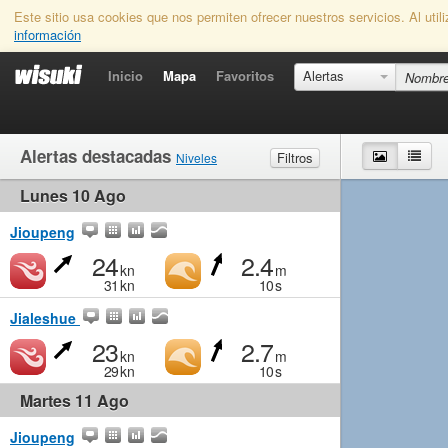
Este sitio usa cookies que nos permiten ofrecer nuestros servicios. Al uti
información
Inicio
Mapa
Favoritos
Alertas
Alertas destacadas
Mapa
List
Filtros
Niveles
Lunes 10 Ago
Viento
Marginal
Ligero
Medio
Fuerte
Olas
Marginal
Pequeño
Medio
Grande
Jioupeng
24
2.4
kn
m
31
kn
10
s
Jialeshue
23
2.7
kn
m
29
kn
10
s
Martes 11 Ago
Jioupeng