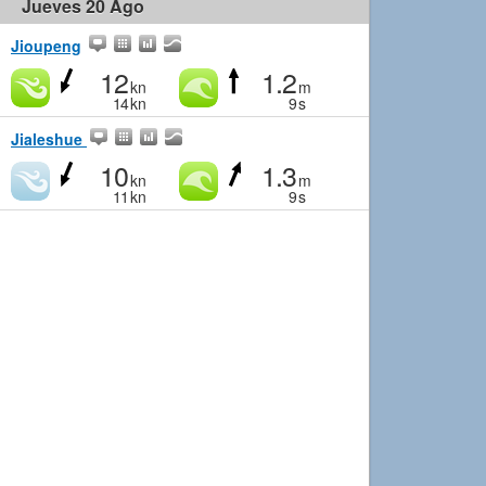
Jueves 20 Ago
Jioupeng
12
1.2
kn
m
14
kn
9
s
Jialeshue
10
1.3
kn
m
11
kn
9
s