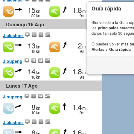
15
1.8
Guía rápida
kn
m
22
kn
9
s
Bienvenido a la Guía rá
Domingo 16 Ago
las
principales caracter
danos tan solo 30 segu
Jialeshue
13
2
O puedes volver más ta
kn
m
Alertas > Guía rápida
18
kn
9
s
Jioupeng
14
1.8
kn
m
18
kn
9
s
Lunes 17 Ago
Jioupeng
8
1.4
kn
m
10
kn
9
s
Jialeshue
8
1.6
kn
m