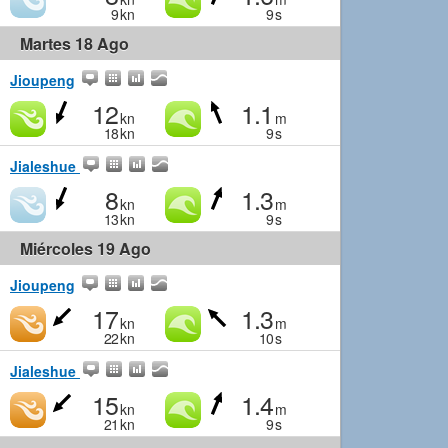
9
kn
9
s
Martes 18 Ago
Jioupeng
12
1.1
kn
m
18
kn
9
s
Jialeshue
8
1.3
kn
m
13
kn
9
s
Miércoles 19 Ago
Jioupeng
17
1.3
kn
m
22
kn
10
s
Jialeshue
15
1.4
kn
m
21
kn
9
s