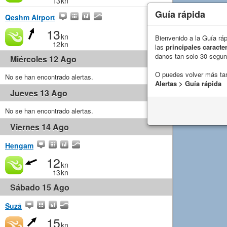
13
kn
Guía rápida
Qeshm Airport
13
kn
Bienvenido a la Guía rá
12
kn
las
principales caracter
danos tan solo 30 segu
Miércoles 12 Ago
O puedes volver más ta
No se han encontrado alertas.
Alertas > Guía rápida
Jueves 13 Ago
No se han encontrado alertas.
Viernes 14 Ago
Hengam
12
kn
13
kn
Sábado 15 Ago
Suzā
15
kn