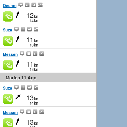
Qeshm
12
kn
14
kn
Suzā
11
kn
13
kn
Messen
11
kn
13
kn
Martes 11 Ago
Suzā
13
kn
14
kn
Messen
13
kn