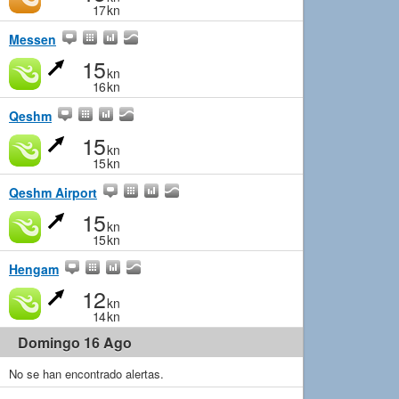
17
kn
Messen
15
kn
16
kn
Qeshm
15
kn
15
kn
Qeshm Airport
15
kn
15
kn
Hengam
12
kn
14
kn
Domingo 16 Ago
No se han encontrado alertas.