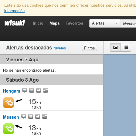
Este sitio usa cookies que nos permiten ofrecer nuestros servicios. Al uti
información
Inicio
Mapa
Favoritos
Alertas
Alertas destacadas
Mapa
List
Filtros
Niveles
Viernes 7 Ago
Viento
Marginal
Ligero
Medio
Fuerte
Olas
No se han encontrado alertas.
Marginal
Pequeño
Medio
Grande
Sábado 8 Ago
Hengam
15
kn
18
kn
Messen
13
kn
16
kn