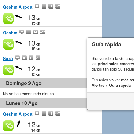
Qeshm Airport
13
kn
15
kn
Qeshm
13
Guía rápida
kn
15
kn
Suzā
Bienvenido a la Guía rá
las
principales caracter
12
danos tan solo 30 segu
kn
15
kn
O puedes volver más ta
Domingo 9 Ago
Alertas > Guía rápida
No se han encontrado alertas.
Lunes 10 Ago
Qeshm Airport
12
kn
14
kn