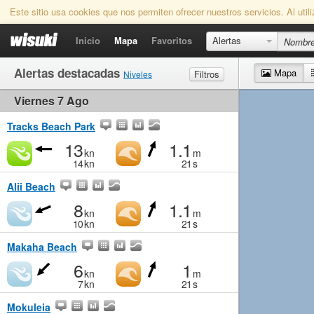
Este sitio usa cookies que nos permiten ofrecer nuestros servicios. Al uti
Inicio
Mapa
Favoritos
Alertas
Alertas destacadas
Mapa
Filtros
Niveles
Viernes 7 Ago
Viento
Marginal
Ligero
Medio
Fuerte
Olas
Marginal
Pequeño
Medio
Grande
Tracks Beach Park
13
1.1
kn
m
14
kn
21
s
Alii Beach
8
1.1
kn
m
10
kn
21
s
Makaha Beach
6
1
kn
m
7
kn
21
s
Mokuleia