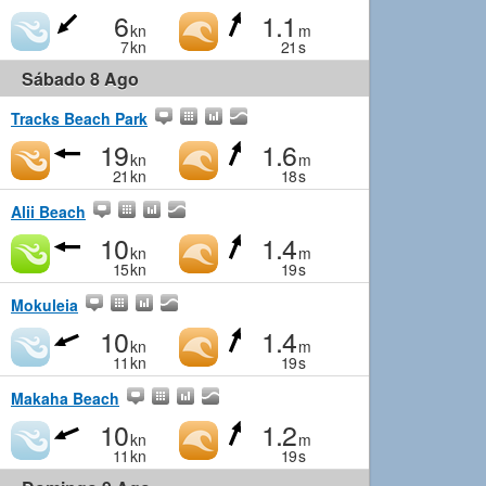
6
1.1
kn
m
7
kn
21
s
Sábado 8 Ago
Tracks Beach Park
19
1.6
kn
m
21
kn
18
s
Alii Beach
10
1.4
kn
m
15
kn
19
s
Mokuleia
10
1.4
kn
m
11
kn
19
s
Makaha Beach
10
1.2
kn
m
11
kn
19
s