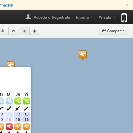
×
rmación
Accede o Regístrate
Idioma
Wisuki
Ju
Vi
Compartir
Ma
Mi
Ju
Vi
10
11
13
15
10
10
15
16