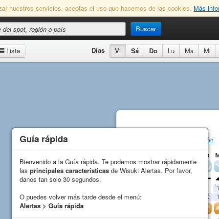
lizar nuestros servicios, aceptas el uso que hacemos de las cookies.
Más info
Buscar
Días
Lista
Vi
Sá
Do
Lu
Ma
Mi
Guía rápida
Guía rápida
Makaha Beach
Previsión
Vi
Sá
Do
Lu
Bienvenido a la Guía rápida. Te podemos mostrar rápidamente
Bienvenido a la Guía rápida. Te podemos mostrar rápidamente
Viento
las
las
principales características
principales características
de Wisuki Alertas. Por favor,
de Wisuki Alertas. Por favor,
Dirección
danos tan solo 30 segundos.
danos tan solo 30 segundos.
Media (
kn
)
6
10
13
6
O puedes volver más tarde desde el menú:
O puedes volver más tarde desde el menú:
Racha (
kn
)
7
11
12
10
Alertas > Guía rápida
Alertas > Guía rápida
Olas