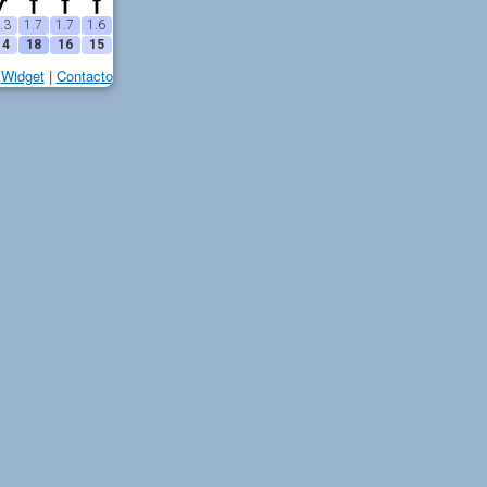
.3
1.7
1.7
1.6
14
18
16
15
Widget
|
Contacto