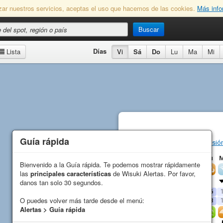
lizar nuestros servicios, aceptas el uso que hacemos de las cookies.
Más info
Buscar
Días
Lista
Vi
Sá
Do
Lu
Ma
Mi
Guía rápida
Guía rápida
Boca de la Barra
Previsió
Vi
Sá
Do
Lu
Bienvenido a la Guía rápida. Te podemos mostrar rápidamente
Bienvenido a la Guía rápida. Te podemos mostrar rápidamente
Viento
las
las
principales características
principales características
de Wisuki Alertas. Por favor,
de Wisuki Alertas. Por favor,
Dirección
danos tan solo 30 segundos.
danos tan solo 30 segundos.
Media (
kn
)
30
21
20
16
O puedes volver más tarde desde el menú:
O puedes volver más tarde desde el menú:
Racha (
kn
)
35
26
27
18
Alertas > Guía rápida
Alertas > Guía rápida
Olas