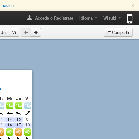
×
rmación
Accede o Regístrate
Idioma
Wisuki
Ju
Vi
Compartir
n
Ma
Mi
Ju
Vi
11
14
15
8
11
16
17
10