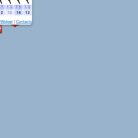
.7
1.3
1.5
1.3
12
10
14
12
Widget
|
Contacto