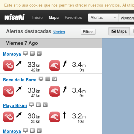
Este sitio usa cookies que nos permiten ofrecer nuestros servicios. Al uti
Inicio
Mapa
Favoritos
Alertas
Alertas destacadas
Mapa
Filtros
Niveles
Viernes 7 Ago
Viento
Marginal
Ligero
Medio
Fuerte
Olas
Marginal
Pequeño
Medio
Grande
Montoya
33
3.4
kn
m
42
kn
9
s
Boca de la Barra
33
3.4
kn
m
42
kn
9
s
Playa Bikini
30
3.2
kn
m
35
kn
10
s
Montoya