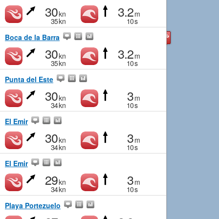
30
3.2
kn
m
35
kn
10
s
Boca de la Barra
30
3.2
kn
m
35
kn
10
s
Punta del Este
30
3
kn
m
34
kn
10
s
El Emir
30
3
kn
m
34
kn
10
s
El Emir
29
3
kn
m
34
kn
10
s
Playa Portezuelo