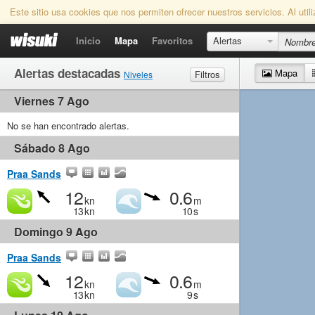
Este sitio usa cookies que nos permiten ofrecer nuestros servicios. Al uti
Inicio
Mapa
Favoritos
Alertas
Alertas destacadas
Mapa
Filtros
Niveles
Viernes 7 Ago
Viento
Marginal
Ligero
Medio
Fuerte
Olas
No se han encontrado alertas.
Marginal
Pequeño
Medio
Grande
Sábado 8 Ago
Praa Sands
12
0.6
kn
m
13
kn
10
s
Domingo 9 Ago
Praa Sands
12
0.6
kn
m
13
kn
9
s