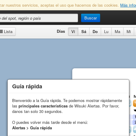
lizar nuestros servicios, aceptas el uso que hacemos de las cookies.
Más info
Buscar
Días
Lista
Vi
Sá
Do
Lu
Ma
Mi
Guía rápida
Guía rápida
Porthmeour
Previsión
Vi
Sá
Do
Lu
Bienvenido a la Guía rápida. Te podemos mostrar rápidamente
Bienvenido a la Guía rápida. Te podemos mostrar rápidamente
Viento
las
las
principales características
principales características
de Wisuki Alertas. Por favor,
de Wisuki Alertas. Por favor,
Dirección
danos tan solo 30 segundos.
danos tan solo 30 segundos.
Media (
kn
)
8
7
8
11
O puedes volver más tarde desde el menú:
O puedes volver más tarde desde el menú:
Racha (
kn
)
6
9
8
11
Alertas > Guía rápida
Alertas > Guía rápida
Olas