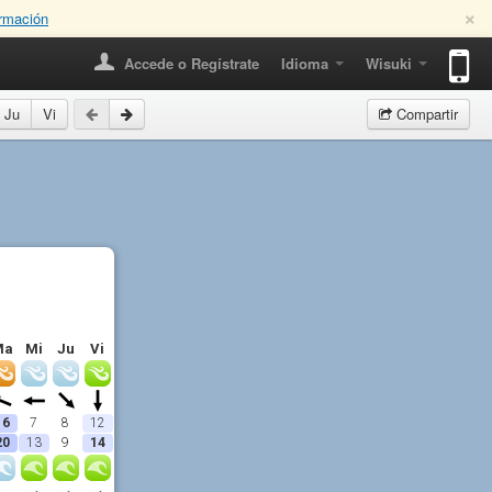
×
rmación
Accede o Regístrate
Idioma
Wisuki
Ju
Vi
Compartir
Ma
Mi
Ju
Vi
16
7
8
12
20
13
9
14