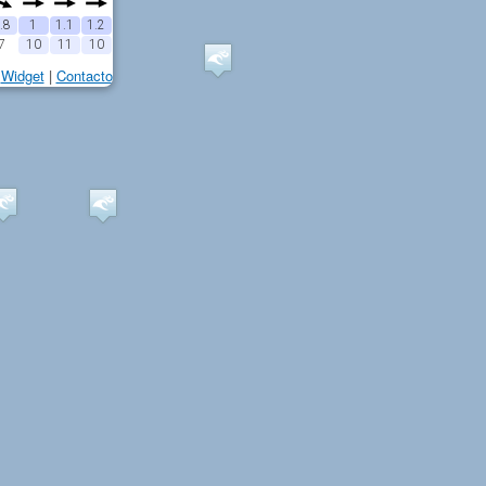
.8
1
1.1
1.2
7
10
11
10
Widget
|
Contacto