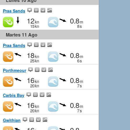
Lunes 10 Ago
Praa Sands
12
0.8
kn
m
15
kn
8
s
Martes 11 Ago
Praa Sands
18
0.8
kn
m
25
kn
6
s
Porthmeour
16
0.8
kn
m
20
kn
7
s
Carbis Bay
16
0.8
kn
m
20
kn
7
s
Gwithian
16
0.8