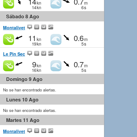
14
0.7
kn
m
14
kn
6
s
Sábado 8 Ago
Montalivet
11
0.6
kn
m
19
kn
5
s
Le Pin Sec
9
0.7
kn
m
16
kn
5
s
Domingo 9 Ago
No se han encontrado alertas.
Lunes 10 Ago
No se han encontrado alertas.
Martes 11 Ago
Montalivet