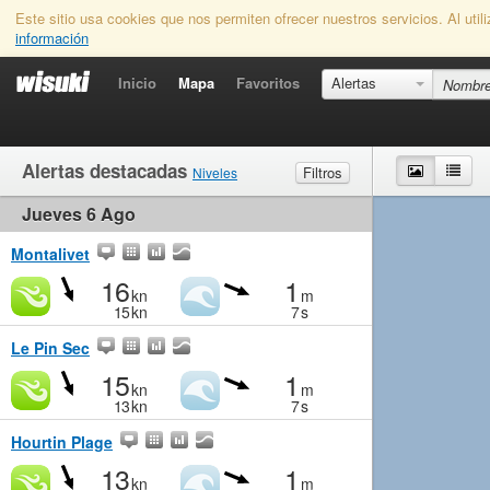
Este sitio usa cookies que nos permiten ofrecer nuestros servicios. Al uti
información
Inicio
Mapa
Favoritos
Alertas
Alertas destacadas
Mapa
List
Filtros
Niveles
Jueves 6 Ago
Viento
Marginal
Ligero
Medio
Fuerte
Olas
Marginal
Pequeño
Medio
Grande
Montalivet
16
1
kn
m
15
kn
7
s
Le Pin Sec
15
1
kn
m
13
kn
7
s
Hourtin Plage
13
1
kn
m