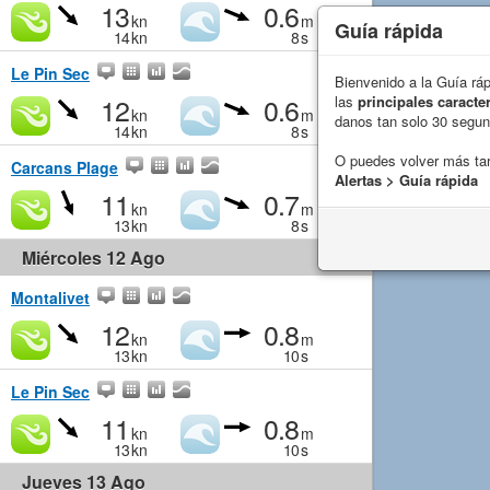
13
0.6
kn
m
Guía rápida
14
kn
8
s
Le Pin Sec
Bienvenido a la Guía rá
12
0.6
las
principales caracter
kn
m
danos tan solo 30 segu
14
kn
8
s
O puedes volver más ta
Carcans Plage
Alertas > Guía rápida
11
0.7
kn
m
13
kn
8
s
Miércoles 12 Ago
Montalivet
12
0.8
kn
m
13
kn
10
s
Le Pin Sec
11
0.8
kn
m
13
kn
10
s
Jueves 13 Ago