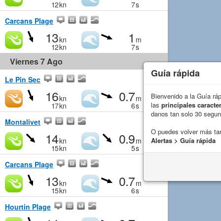
12
kn
7
s
Carcans Plage
13
1
kn
m
12
kn
7
s
Viernes 7 Ago
Guía rápida
Le Pin Sec
16
0.7
Bienvenido a la Guía rá
kn
m
las
principales caracter
17
kn
6
s
danos tan solo 30 segu
Montalivet
O puedes volver más ta
14
0.9
kn
m
Alertas > Guía rápida
15
kn
5
s
Carcans Plage
13
0.7
kn
m
15
kn
6
s
Hourtin Plage