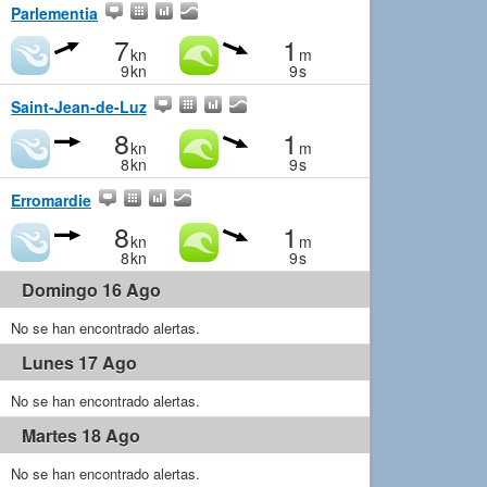
Parlementia
7
1
kn
m
9
kn
9
s
Saint-Jean-de-Luz
8
1
kn
m
8
kn
9
s
Erromardie
8
1
kn
m
8
kn
9
s
Domingo 16 Ago
No se han encontrado alertas.
Lunes 17 Ago
No se han encontrado alertas.
Martes 18 Ago
No se han encontrado alertas.