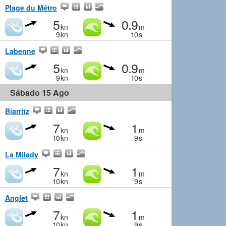
Plage du Métro
5
0.9
kn
m
9
kn
10
s
Labenne
5
0.9
kn
m
9
kn
10
s
Sábado 15 Ago
Biarritz
7
1
kn
m
10
kn
9
s
La Milady
7
1
kn
m
10
kn
9
s
Anglet
7
1
kn
m
10
kn
9
s