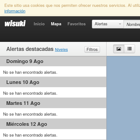
Este sitio usa cookies que nos permiten ofrecer nuestros servicios. Al uti
información
Inicio
Mapa
Favoritos
Alertas
Alertas destacadas
Mapa
List
Filtros
Niveles
Domingo 9 Ago
Viento
Marginal
Ligero
Medio
Fuerte
Olas
No se han encontrado alertas.
Marginal
Pequeño
Medio
Grande
Lunes 10 Ago
No se han encontrado alertas.
Martes 11 Ago
No se han encontrado alertas.
Miércoles 12 Ago
No se han encontrado alertas.