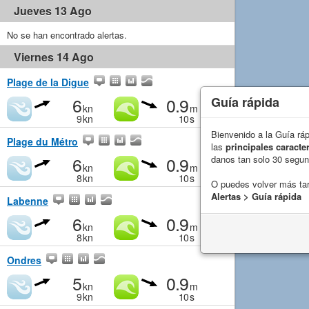
Jueves 13 Ago
No se han encontrado alertas.
Viernes 14 Ago
Plage de la Digue
6
0.9
Guía rápida
kn
m
9
kn
10
s
Bienvenido a la Guía rá
Plage du Métro
las
principales caracter
6
0.9
danos tan solo 30 segu
kn
m
8
kn
10
s
O puedes volver más ta
Alertas > Guía rápida
Labenne
6
0.9
kn
m
8
kn
10
s
Ondres
5
0.9
kn
m
9
kn
10
s