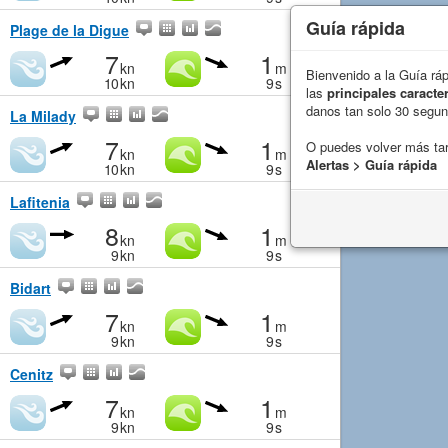
Guía rápida
Plage de la Digue
7
1
kn
m
Bienvenido a la Guía rá
10
kn
9
s
las
principales caracter
danos tan solo 30 segu
La Milady
7
1
O puedes volver más ta
kn
m
Alertas > Guía rápida
10
kn
9
s
Lafitenia
8
1
kn
m
9
kn
9
s
Bidart
7
1
kn
m
9
kn
9
s
Cenitz
7
1
kn
m
9
kn
9
s