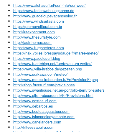
https://www.alohasurf.nl/surf-info/surfweer/
https://www.ferienwohnungsonne.de
http://www.guadeloupevacancesloc.fr
https://www.windsurfasia.com
https://promovelitoral.com.br
http://kitexperiment.com
http://www.thesurfstyle.com
http://jackthemax.com
https://www.furgoneteros.com
https://hak.voileslibrespaysdauge.fr/maree-meteo/
https://www.paddlesurf.blog
http://www.fuerteblog.net/fuerteventura-wetter/
https://www.villa-krabbe.de/gezeiten.php
http://www.surkawa.com/meteo/
http://www.meteo-trebeurden.fr/Fr/PrevisionFr.php
http://shop.frussurf.com/previsiones
http://www.swanhouse.net.au/portfolio-item/for-surfers
http://www.gite-trebeurden.fr/Fr/Previsions.html
http://www.costasurf.com
http://www.debarcos.es
http://www.bestcalaguastour.com
http://www.islacanelaayamonte.com
http://www.canelariders.com
http://kiteessaouira.com