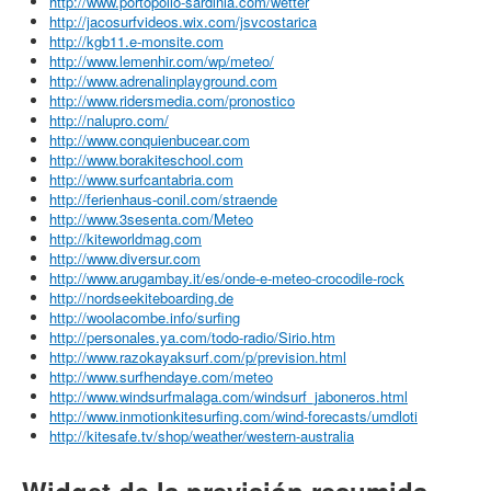
http://www.portopollo-sardinia.com/wetter
http://jacosurfvideos.wix.com/jsvcostarica
http://kgb11.e-monsite.com
http://www.lemenhir.com/wp/meteo/
http://www.adrenalinplayground.com
http://www.ridersmedia.com/pronostico
http://nalupro.com/
http://www.conquienbucear.com
http://www.borakiteschool.com
http://www.surfcantabria.com
http://ferienhaus-conil.com/straende
http://www.3sesenta.com/Meteo
http://kiteworldmag.com
http://www.diversur.com
http://www.arugambay.it/es/onde-e-meteo-crocodile-rock
http://nordseekiteboarding.de
http://woolacombe.info/surfing
http://personales.ya.com/todo-radio/Sirio.htm
http://www.razokayaksurf.com/p/prevision.html
http://www.surfhendaye.com/meteo
http://www.windsurfmalaga.com/windsurf_jaboneros.html
http://www.inmotionkitesurfing.com/wind-forecasts/umdloti
http://kitesafe.tv/shop/weather/western-australia