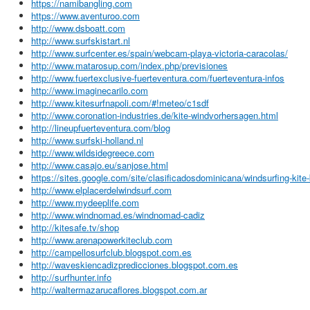
https://namibangling.com
https://www.aventuroo.com
http://www.dsboatt.com
http://www.surfskistart.nl
http://www.surfcenter.es/spain/webcam-playa-victoria-caracolas/
http://www.matarosup.com/index.php/previsiones
http://www.fuertexclusive-fuerteventura.com/fuerteventura-infos
http://www.imaginecarilo.com
http://www.kitesurfnapoli.com/#!meteo/c1sdf
http://www.coronation-industries.de/kite-windvorhersagen.html
http://lineupfuerteventura.com/blog
http://www.surfski-holland.nl
http://www.wildsidegreece.com
http://www.casajo.eu/sanjose.html
https://sites.google.com/site/clasificadosdominicana/windsurfing-kite
http://www.elplacerdelwindsurf.com
http://www.mydeeplife.com
http://www.windnomad.es/windnomad-cadiz
http://kitesafe.tv/shop
http://www.arenapowerkiteclub.com
http://campellosurfclub.blogspot.com.es
http://waveskiencadizpredicciones.blogspot.com.es
http://surfhunter.info
http://waltermazarucaflores.blogspot.com.ar