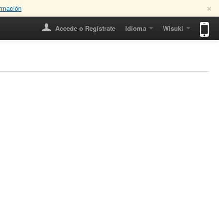
×
rmación
Accede o Regístrate
Idioma
Wisuki