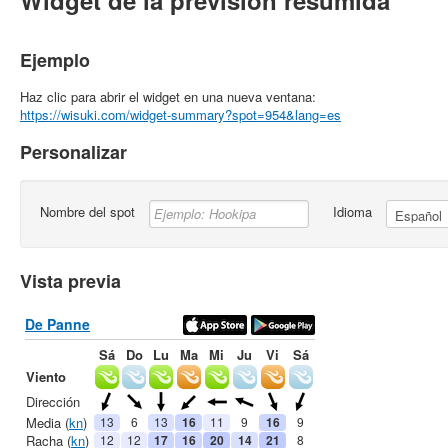
Widget de la previsión resumida
Ejemplo
Haz clic para abrir el widget en una nueva ventana:
https://wisuki.com/widget-summary?spot=954&lang=es
Personalizar
Nombre del spot
Idioma
Vista previa