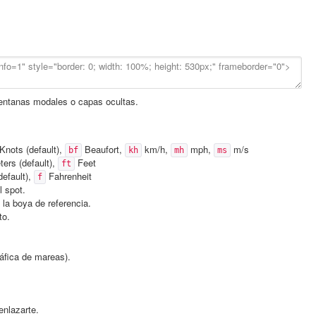
ventanas modales o capas ocultas.
Knots (default),
Beaufort,
km/h,
mph,
m/s
bf
kh
mh
ms
ers (default),
Feet
ft
default),
Fahrenheit
f
l spot.
la boya de referencia.
to.
ráfica de mareas).
nlazarte.