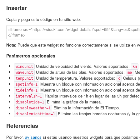
Insertar
Copia y pega este código en tu sitio web.
Nota:
Puede que este widget no funcione correctamente si se utiliza en 
Parámetros opcionales
Unidad de velocidad del viento. Valores soportados:
windunit
kn
Unidad de altura de las olas. Valores soportados:
Met
waveunit
me
Unidad de temperatura. Valores soportados:
Celsius (
tempunit
c
Muestra un bloque con información adicional acerca de
spotinfo=1
Muestra un bloque con información adicional acerca de 
tideinfo=1
Habilita intervalos de 1h en lugar de las 3h por defec
interval1h=1
Elimina la gráfica de la marea.
disabletide=1
Elimina la información de El Tiempo.
disableweather=1
Elimina las franjas horarias nocturnas (y la g
disablenighttime=1
Referencias
Por favor,
avísanos
si estás usando nuestros widgets para que podamos e