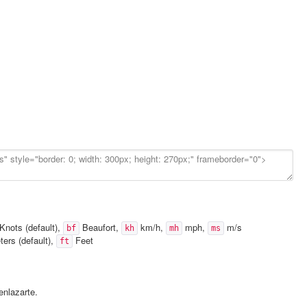
Knots (default),
Beaufort,
km/h,
mph,
m/s
bf
kh
mh
ms
ers (default),
Feet
ft
nlazarte.