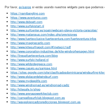
Por favor,
avísanos
si estás usando nuestros widgets para que podamos e
https://namibangling.com
https://www.aventuroo.com
http://www.dsboatt.com
http://www.surfskistart.nl
http://www.surfcenter.es/spain/webcam-playa-victoria-caracolas/
http://www.matarosup.com/index.php/previsiones
http://www.fuertexclusive-fuerteventura.com/fuerteventura-infos
http://www.imaginecarilo.com
http://www.kitesurfnapoli.com/#!meteo/c1sdf
http://www.coronation-industries.de/kite-windvorhersagen.html
http://lineupfuerteventura.com/blog
http://www.surfski-holland.nl
http://www.wildsidegreece.com
http://www.casajo.eu/sanjose.html
https://sites.google.com/site/clasificadosdominicana/windsurfing-kite
http://www.elplacerdelwindsurf.com
http://www.mydeeplife.com
http://www.windnomad.es/windnomad-cadiz
http://kitesafe.tv/shop
http://www.arenapowerkiteclub.com
http://campellosurfclub.blogspot.com.es
http://waveskiencadizpredicciones.blogspot.com.es