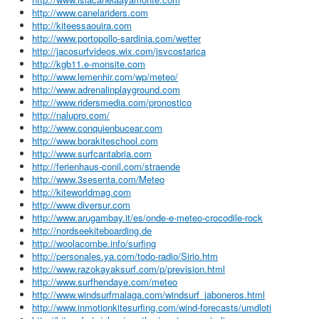
http://www.canelariders.com
http://kiteessaouira.com
http://www.portopollo-sardinia.com/wetter
http://jacosurfvideos.wix.com/jsvcostarica
http://kgb11.e-monsite.com
http://www.lemenhir.com/wp/meteo/
http://www.adrenalinplayground.com
http://www.ridersmedia.com/pronostico
http://nalupro.com/
http://www.conquienbucear.com
http://www.borakiteschool.com
http://www.surfcantabria.com
http://ferienhaus-conil.com/straende
http://www.3sesenta.com/Meteo
http://kiteworldmag.com
http://www.diversur.com
http://www.arugambay.it/es/onde-e-meteo-crocodile-rock
http://nordseekiteboarding.de
http://woolacombe.info/surfing
http://personales.ya.com/todo-radio/Sirio.htm
http://www.razokayaksurf.com/p/prevision.html
http://www.surfhendaye.com/meteo
http://www.windsurfmalaga.com/windsurf_jaboneros.html
http://www.inmotionkitesurfing.com/wind-forecasts/umdloti