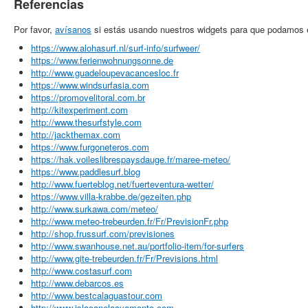
Referencias
Por favor,
avísanos
si estás usando nuestros widgets para que podamos e
https://www.alohasurf.nl/surf-info/surfweer/
https://www.ferienwohnungsonne.de
http://www.guadeloupevacancesloc.fr
https://www.windsurfasia.com
https://promovelitoral.com.br
http://kitexperiment.com
http://www.thesurfstyle.com
http://jackthemax.com
https://www.furgoneteros.com
https://hak.voileslibrespaysdauge.fr/maree-meteo/
https://www.paddlesurf.blog
http://www.fuerteblog.net/fuerteventura-wetter/
https://www.villa-krabbe.de/gezeiten.php
http://www.surkawa.com/meteo/
http://www.meteo-trebeurden.fr/Fr/PrevisionFr.php
http://shop.frussurf.com/previsiones
http://www.swanhouse.net.au/portfolio-item/for-surfers
http://www.gite-trebeurden.fr/Fr/Previsions.html
http://www.costasurf.com
http://www.debarcos.es
http://www.bestcalaguastour.com
http://www.islacanelaayamonte.com