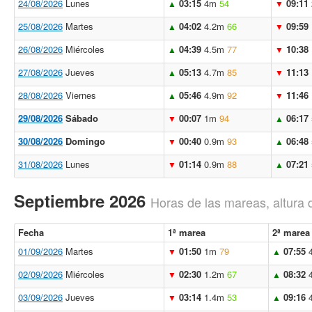
24/08/2026
Lunes
03:15
4m
54
09:11
▲
▼
25/08/2026
Martes
04:02
4.2m
66
09:59
▲
▼
26/08/2026
Miércoles
04:39
4.5m
77
10:38
▲
▼
27/08/2026
Jueves
05:13
4.7m
85
11:13
▲
▼
28/08/2026
Viernes
05:46
4.9m
92
11:46
▲
▼
29/08/2026
Sábado
00:07
1m
94
06:17
▼
▲
30/08/2026
Domingo
00:40
0.9m
93
06:48
▼
▲
31/08/2026
Lunes
01:14
0.9m
88
07:21
▼
▲
Septiembre 2026
Horas de las mareas, altura 
Fecha
1ª marea
2ª marea
01/09/2026
Martes
01:50
1m
79
07:55
▼
▲
02/09/2026
Miércoles
02:30
1.2m
67
08:32
▼
▲
03/09/2026
Jueves
03:14
1.4m
53
09:16
▼
▲