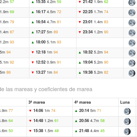
2.2m
57
15:35
4.2m
59
21:42
1.9m
62
▲
▼
1.9m
69
16:17
4.5m
72
22:25
1.7m
74
▲
▼
1.6m
79
16:54
4.7m
81
23:01
1.4m
83
▲
▼
1.4m
87
17:27
5m
89
23:34
1.2m
90
▲
▼
1.2m
93
18:00
5.1m
93
▲
5m
94
12:18
1m
94
18:32
5.2m
94
▼
▲
5.1m
92
12:52
0.9m
91
19:04
5.2m
90
▼
▲
5m
86
13:27
1m
84
19:38
5.2m
82
▼
▲
de las mareas y coeficientes de marea
3ª marea
4ª marea
Luna
4.9m
77
14:06
1m
74
20:14
5m
71
▼
▲
4.8m
64
14:48
1.2m
61
20:56
4.7m
58
▼
▲
4.6m
50
15:38
1.5m
48
21:48
4.4m
45
▼
▲