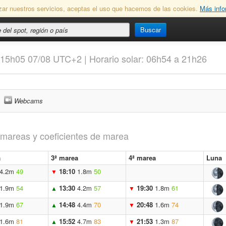
lizar nuestros servicios, aceptas el uso que hacemos de las cookies.
Más info
Buscar
: 15h05 07/08 UTC+2 | Horario solar: 06h54 a 21h26
Webcams
s mareas y coeficientes de marea
a
3ª marea
4ª marea
Luna
4.2m
49
18:10
1.8m
50
▼
1.9m
54
13:30
4.2m
57
19:30
1.8m
61
▲
▼
1.9m
67
14:48
4.4m
70
20:48
1.6m
74
▲
▼
1.6m
81
15:52
4.7m
83
21:53
1.3m
87
▲
▼