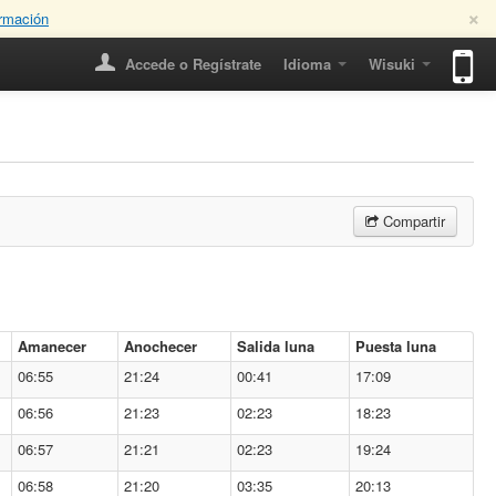
×
rmación
Accede o Regístrate
Idioma
Wisuki
Compartir
Amanecer
Anochecer
Salida luna
Puesta luna
06:55
21:24
00:41
17:09
06:56
21:23
02:23
18:23
06:57
21:21
02:23
19:24
06:58
21:20
03:35
20:13