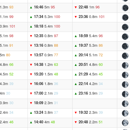
1.3m
93
16:46
5m
95
22:48
1m
96
▲
▼
1.1m
99
17:34
5.3m
100
23:36
0.8m
101
▲
▼
0.9m
101
18:18
5.4m
100
▲
5.1m
98
12:35
0.8m
97
18:59
5.4m
96
▼
▲
5.1m
91
13:16
0.8m
88
19:37
5.3m
86
▼
▲
5m
80
13:57
0.9m
77
20:14
5.1m
72
▼
▲
4.8m
66
14:38
1.2m
63
20:51
4.8m
60
▼
▲
4.5m
52
15:20
1.5m
48
21:29
4.5m
45
▼
▲
4.3m
39
16:06
1.8m
36
22:14
4.2m
34
▼
▲
4m
30
17:00
2.1m
29
23:16
3.9m
29
▼
▲
3.9m
30
18:09
2.3m
31
▼
2.4m
34
13:24
3.8m
37
19:32
2.3m
39
▲
▼
2.4m
46
14:40
4m
48
20:48
2.2m
51
▲
▼