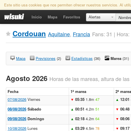
Este sitio usa cookies que nos permiten ofrecer nuestros servicios. Al uti
Inicio
Mapa
Favoritos
Alertas
Cordouan
Aquitaine
,
Francia
Fans: 31 | Hora
Mapa
Previsiones
(2)
Estadísticas
(36)
Marea
(31)
Agosto 2026
Horas de las mareas, altura de la
Fecha
1ª marea
2ª mare
07/08/2026
Viernes
05:35
1.8m
47
12:01
▼
▲
08/08/2026
Sábado
00:51
4.2m
51
06:48
▲
▼
09/08/2026
Domingo
02:18
4.2m
64
08:06
▲
▼
10/08/2026
Lunes
03:29
4.5m
78
09:17
▲
▼