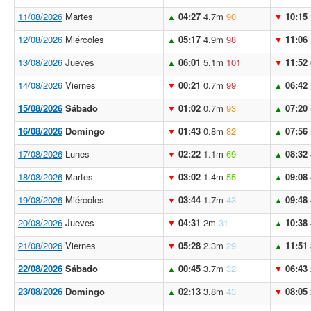
11/08/2026
Martes
04:27
4.7m
90
10:15
▲
▼
12/08/2026
Miércoles
05:17
4.9m
98
11:06
▲
▼
13/08/2026
Jueves
06:01
5.1m
101
11:52
▲
▼
14/08/2026
Viernes
00:21
0.7m
99
06:42
▼
▲
15/08/2026
Sábado
01:02
0.7m
93
07:20
▼
▲
16/08/2026
Domingo
01:43
0.8m
82
07:56
▼
▲
17/08/2026
Lunes
02:22
1.1m
69
08:32
▼
▲
18/08/2026
Martes
03:02
1.4m
55
09:08
▼
▲
19/08/2026
Miércoles
03:44
1.7m
43
09:48
▼
▲
20/08/2026
Jueves
04:31
2m
31
10:38
▼
▲
21/08/2026
Viernes
05:28
2.3m
29
11:51
▼
▲
22/08/2026
Sábado
00:45
3.7m
32
06:43
▲
▼
23/08/2026
Domingo
02:13
3.8m
43
08:05
▲
▼