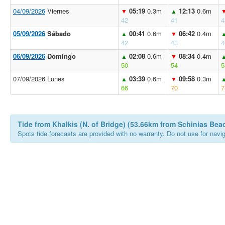
04/09/2026
Viernes
05:19
0.3m
12:13
0.6m
▼
▲
42
41
4
05/09/2026
Sábado
00:41
0.6m
06:42
0.4m
▲
▼
42
43
4
06/09/2026
Domingo
02:08
0.6m
08:34
0.4m
▲
▼
50
54
5
07/09/2026 Lunes
03:39
0.6m
09:58
0.3m
▲
▼
66
70
7
Tide from Khalkis (N. of Bridge) (53.66km from Schinias Bea
Spots tide forecasts are provided with no warranty. Do not use for naviga