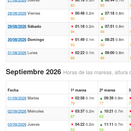
83
85
28/08/2026
Viernes
00:48
0.2m
07:18
0.8m
▼
▲
90
92
29/08/2026
Sábado
01:18
0.2m
07:51
0.8m
▼
▲
94
94
30/08/2026
Domingo
01:49
0.1m
08:25
0.8m
▼
▲
93
92
31/08/2026
Lunes
02:22
0.1m
09:00
0.8m
▼
▲
88
86
Septiembre 2026
Horas de las mareas, altura 
Fecha
1ª marea
2ª marea
3
01/09/2026
Martes
02:58
0.1m
09:39
0.8m
▼
▲
79
77
7
02/09/2026
Miércoles
03:37
0.2m
10:21
0.7m
▼
▲
67
63
6
03/09/2026
Jueves
04:22
0.2m
11:11
0.7m
▼
▲
53
50
4