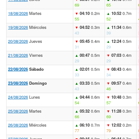
69
65
18/08/2026
Martes
04:10
0.2m
10:52
0.7m
▼
▲
55
52
19/08/2026
Miércoles
04:52
0.3m
11:34
0.6m
▼
▲
43
39
20/08/2026
Jueves
05:45
0.4m
12:24
0.5m
▼
▲
31
29
21/08/2026
Viernes
00:47
0.5m
07:03
0.4m
▲
▼
29
29
22/08/2026
Sábado
02:01
0.5m
08:43
0.4m
▲
▼
33
34
23/08/2026
Domingo
03:33
0.5m
09:57
0.4m
▲
▼
43
46
24/08/2026
Lunes
04:44
0.6m
10:48
0.3m
▲
▼
54
57
25/08/2026
Martes
05:32
0.6m
11:28
0.3m
▲
▼
66
69
26/08/2026
Miércoles
06:10
0.7m
12:02
0.2m
▲
▼
77
79
27/08/2026
Jueves
00:16
0.3m
06:44
0.7m
▼
▲