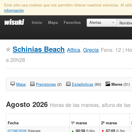
Este sitio usa cookies que nos permiten ofrecer nuestros servicios. Al uti
información
Inicio
Mapa
Favoritos
Alertas
Schinias Beach
Attica
,
Grecia
Fans: 12 | H
a 20h28
Mapa
Previsiones
(2)
Estadísticas
(60)
Marea
(31)
Agosto 2026
Horas de las mareas, altura de la
Fecha
1ª marea
2ª marea
07/08/2026
Viernes
00:58
0.6m
07:05
0.3m
▲
▼