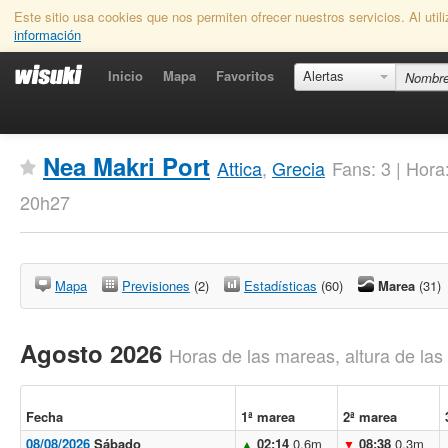
Este sitio usa cookies que nos permiten ofrecer nuestros servicios. Al uti
información
Inicio
Mapa
Favoritos
Alertas
Nea Makri Port
Attica
,
Grecia
Fans: 3 | Hora
20h27
Mapa
Previsiones
(2)
Estadísticas
(60)
Marea
(31)
Agosto 2026
Horas de las mareas, altura de la
Fecha
1ª marea
2ª marea
08/08/2026
Sábado
02:14
0.6m
08:38
0.3m
▲
▼