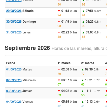
90
92
29/08/2026
Sábado
01:18
0.2m
07:51
0.8m
▼
▲
94
94
30/08/2026
Domingo
01:49
0.1m
08:25
0.8m
▼
▲
93
92
31/08/2026
Lunes
02:22
0.1m
09:00
0.8m
▼
▲
88
86
Septiembre 2026
Horas de las mareas, altura 
Fecha
1ª marea
2ª marea
3
01/09/2026
Martes
02:58
0.1m
09:39
0.8m
▼
▲
79
77
7
02/09/2026
Miércoles
03:37
0.2m
10:21
0.7m
▼
▲
67
63
6
03/09/2026
Jueves
04:22
0.2m
11:11
0.7m
▼
▲
53
50
4
04/09/2026
Viernes
05:19
0.3m
12:13
0.6m
▼
▲
42
41
4