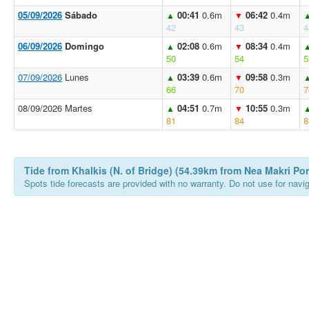
05/09/2026
Sábado
00:41
0.6m
06:42
0.4m
▲
▼
42
43
4
06/09/2026
Domingo
02:08
0.6m
08:34
0.4m
▲
▼
50
54
5
07/09/2026
Lunes
03:39
0.6m
09:58
0.3m
▲
▼
66
70
7
08/09/2026 Martes
04:51
0.7m
10:55
0.3m
▲
▼
81
84
8
Tide from Khalkis (N. of Bridge) (54.39km from Nea Makri Por
Spots tide forecasts are provided with no warranty. Do not use for naviga