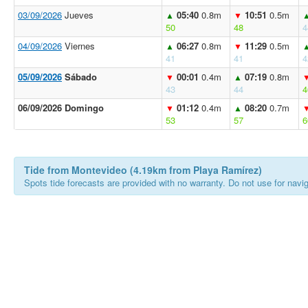
03/09/2026
Jueves
05:40
0.8m
10:51
0.5m
▲
▼
50
48
4
04/09/2026
Viernes
06:27
0.8m
11:29
0.5m
▲
▼
41
41
4
05/09/2026
Sábado
00:01
0.4m
07:19
0.8m
▼
▲
43
44
4
06/09/2026 Domingo
01:12
0.4m
08:20
0.7m
▼
▲
53
57
6
Tide from Montevideo (4.19km from Playa Ramírez)
Spots tide forecasts are provided with no warranty. Do not use for naviga