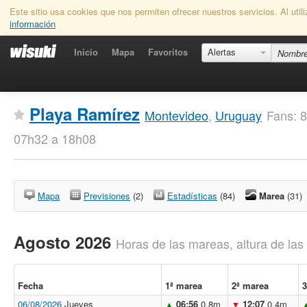
Este sitio usa cookies que nos permiten ofrecer nuestros servicios. Al uti
información
Inicio
Mapa
Favoritos
Alertas
Playa Ramírez
Montevideo
,
Uruguay
Fans: 8
07h32 a 18h08
Mapa
Previsiones
(2)
Estadísticas
(84)
Marea
(31)
Agosto 2026
Horas de las mareas, altura de la
Fecha
1ª marea
2ª marea
3
06/08/2026
Jueves
06:56
0.8m
12:07
0.4m
▲
▼