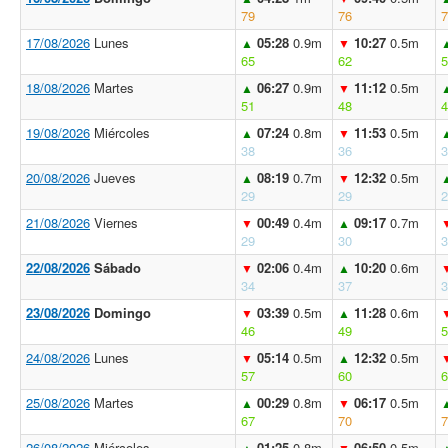
79
76
7
17/08/2026
Lunes
05:28
0.9m
10:27
0.5m
▲
▼
65
62
5
18/08/2026
Martes
06:27
0.9m
11:12
0.5m
▲
▼
51
48
4
19/08/2026
Miércoles
07:24
0.8m
11:53
0.5m
▲
▼
38
36
3
20/08/2026
Jueves
08:19
0.7m
12:32
0.5m
▲
▼
29
29
2
21/08/2026
Viernes
00:49
0.4m
09:17
0.7m
▼
▲
29
30
3
22/08/2026
Sábado
02:06
0.4m
10:20
0.6m
▼
▲
34
37
3
23/08/2026
Domingo
03:39
0.5m
11:28
0.6m
▼
▲
46
49
5
24/08/2026
Lunes
05:14
0.5m
12:32
0.5m
▼
▲
57
60
6
25/08/2026
Martes
00:29
0.8m
06:17
0.5m
▲
▼
67
70
7
26/08/2026
Miércoles
01:25
0.8m
06:50
0.5m
▲
▼