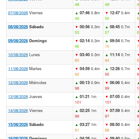
48
48
4
07/08/2026
Viernes
07:46
0.8m
12:47
0.4m
▲
▼
49
50
5
08/08/2026
Sábado
00:56
0.3m
08:45
0.7m
▼
▲
53
57
6
09/08/2026
Domingo
02:14
0.3m
09:54
0.7m
▼
▲
66
70
7
10/08/2026
Lunes
03:40
0.3m
11:14
0.7m
▼
▲
80
84
8
11/08/2026
Martes
04:59
0.4m
12:26
0.7m
▼
▲
92
95
9
12/08/2026
Miércoles
00:13
0.9m
06:06
0.4m
▲
▼
98
99
1
13/08/2026
Jueves
01:21
1m
07:05
0.4m
▲
▼
101
101
1
14/08/2026
Viernes
02:25
1m
07:59
0.4m
▲
▼
98
97
9
15/08/2026
Sábado
03:27
1m
08:50
0.4m
▲
▼
91
88
8
16/08/2026
Domingo
04:28
1m
09:40
0.5m
▲
▼