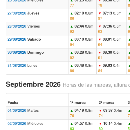
77
79
8
27/08/2026
Jueves
02:10
0.8m
07:13
0.5m
▲
▼
86
87
8
28/08/2026
Viernes
02:44
0.8m
07:36
0.5m
▲
▼
92
93
9
29/08/2026
Sábado
03:10
0.8m
08:01
0.5m
▲
▼
94
94
9
30/08/2026
Domingo
03:28
0.8m
08:30
0.5m
▲
▼
92
91
9
31/08/2026
Lunes
03:48
0.8m
09:03
0.4m
▲
▼
86
84
8
Septiembre 2026
Horas de las mareas, altura 
Fecha
1ª marea
2ª marea
3
01/09/2026
Martes
04:19
0.8m
09:37
0.4m
▲
▼
76
74
7
02/09/2026
Miércoles
04:57
0.8m
10:14
0.4m
▲
▼
63
60
5