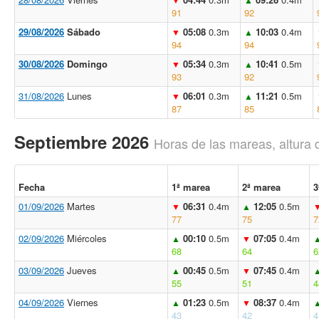
91
92
29/08/2026
Sábado
05:08
0.3m
10:03
0.4m
▼
▲
94
94
30/08/2026
Domingo
05:34
0.3m
10:41
0.5m
▼
▲
93
92
31/08/2026
Lunes
06:01
0.3m
11:21
0.5m
▼
▲
87
85
Septiembre 2026
Horas de las mareas, altura 
Fecha
1ª marea
2ª marea
3
01/09/2026
Martes
06:31
0.4m
12:05
0.5m
▼
▲
77
75
7
02/09/2026
Miércoles
00:10
0.5m
07:05
0.4m
▲
▼
68
64
6
03/09/2026
Jueves
00:45
0.5m
07:45
0.4m
▲
▼
55
51
4
04/09/2026
Viernes
01:23
0.5m
08:37
0.4m
▲
▼
43
42
4