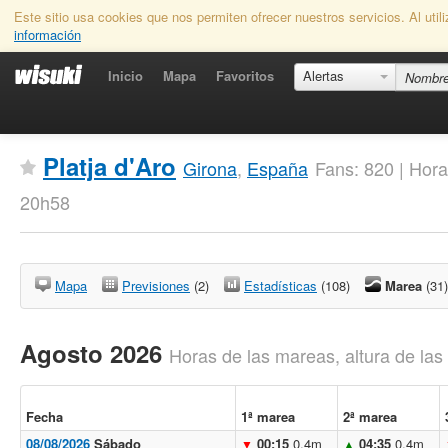
Este sitio usa cookies que nos permiten ofrecer nuestros servicios. Al uti
información
Inicio
Mapa
Favoritos
Alertas
Platja d'Aro
Girona
,
España
Fans: 820 | Hora
20h58
Mapa
Previsiones
(2)
Estadísticas
(108)
Marea
(31)
Agosto 2026
Horas de las mareas, altura de la
Fecha
1ª marea
2ª marea
08/08/2026
Sábado
00:15
0.4m
04:35
0.4m
▼
▲