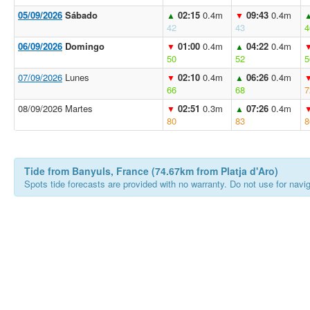
05/09/2026
Sábado
02:15
0.4m
09:43
0.4m
▲
▼
42
43
4
06/09/2026
Domingo
01:00
0.4m
04:22
0.4m
▼
▲
50
52
5
07/09/2026
Lunes
02:10
0.4m
06:26
0.4m
▼
▲
66
68
7
08/09/2026 Martes
02:51
0.3m
07:26
0.4m
▼
▲
80
83
8
Tide from Banyuls, France (74.67km from Platja d'Aro)
Spots tide forecasts are provided with no warranty. Do not use for naviga