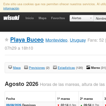
Este sitio usa cookies que nos permiten ofrecer nuestros servicios. Al uti
información
Inicio
Mapa
Favoritos
Alertas
Playa Buceo
Montevideo
,
Uruguay
Fans: 52 
07h29 a 18h10
Mapa
Previsiones
(2)
Estadísticas
(120)
Marea
(31)
Agosto 2026
Horas de las mareas, altura de la
Fecha
1ª marea
2ª marea
3
09/08/2026
Domingo
02:14
0.3m
09:54
0.7m
▼
▲