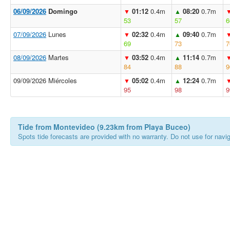
06/09/2026
Domingo
01:12
0.4m
08:20
0.7m
▼
▲
53
57
6
07/09/2026
Lunes
02:32
0.4m
09:40
0.7m
▼
▲
69
73
7
08/09/2026
Martes
03:52
0.4m
11:14
0.7m
▼
▲
84
88
9
09/09/2026 Miércoles
05:02
0.4m
12:24
0.7m
▼
▲
95
98
9
Tide from Montevideo (9.23km from Playa Buceo)
Spots tide forecasts are provided with no warranty. Do not use for naviga