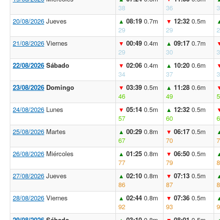
38
36
3
20/08/2026
Jueves
08:19
0.7m
12:32
0.5m
▲
▼
29
29
2
21/08/2026
Viernes
00:49
0.4m
09:17
0.7m
▼
▲
29
30
3
22/08/2026
Sábado
02:06
0.4m
10:20
0.6m
▼
▲
34
37
3
23/08/2026
Domingo
03:39
0.5m
11:28
0.6m
▼
▲
46
49
5
24/08/2026
Lunes
05:14
0.5m
12:32
0.5m
▼
▲
57
60
6
25/08/2026
Martes
00:29
0.8m
06:17
0.5m
▲
▼
67
70
7
26/08/2026
Miércoles
01:25
0.8m
06:50
0.5m
▲
▼
77
79
8
27/08/2026
Jueves
02:10
0.8m
07:13
0.5m
▲
▼
86
87
8
28/08/2026
Viernes
02:44
0.8m
07:36
0.5m
▲
▼
92
93
9
29/08/2026
Sábado
03:10
0.8m
08:01
0.5m
▲
▼