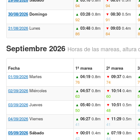
94
94
9
30/08/2026
Domingo
03:28
0.8m
08:30
0.5m
▲
▼
92
91
9
31/08/2026
Lunes
03:48
0.8m
09:03
0.4m
▲
▼
86
84
8
Septiembre 2026
Horas de las mareas, altura 
Fecha
1ª marea
2ª marea
3
01/09/2026
Martes
04:19
0.8m
09:37
0.4m
▲
▼
76
74
7
02/09/2026
Miércoles
04:57
0.8m
10:14
0.4m
▲
▼
63
60
5
03/09/2026
Jueves
05:40
0.8m
10:51
0.5m
▲
▼
50
48
4
04/09/2026
Viernes
06:27
0.8m
11:29
0.5m
▲
▼
41
41
4
05/09/2026
Sábado
00:01
0.4m
07:19
0.8m
▼
▲
43
44
4