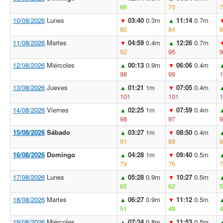
66
70
7
10/08/2026
Lunes
03:40
0.3m
11:14
0.7m
▼
▲
80
84
8
11/08/2026
Martes
04:59
0.4m
12:26
0.7m
▼
▲
92
95
9
12/08/2026
Miércoles
00:13
0.9m
06:06
0.4m
▲
▼
98
99
1
13/08/2026
Jueves
01:21
1m
07:05
0.4m
▲
▼
101
101
1
14/08/2026
Viernes
02:25
1m
07:59
0.4m
▲
▼
98
97
9
15/08/2026
Sábado
03:27
1m
08:50
0.4m
▲
▼
91
88
8
16/08/2026
Domingo
04:28
1m
09:40
0.5m
▲
▼
79
76
7
17/08/2026
Lunes
05:28
0.9m
10:27
0.5m
▲
▼
65
62
5
18/08/2026
Martes
06:27
0.9m
11:12
0.5m
▲
▼
51
48
4
19/08/2026
Miércoles
07:24
0.8m
11:53
0.5m
▲
▼