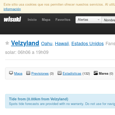
Este sitio usa cookies que nos permiten ofrecer nuestros servicios. Al uti
información
Inicio
Mapa
Favoritos
Alertas
Velzyland
Oahu
,
Hawaii
,
Estados Unidos
Fans
solar: 06h06 a 19h09
Mapa
Previsiones
(3)
Estadísticas
(132)
Marea
(0)
Tide from (0.00km from Velzyland)
Spots tide forecasts are provided with no warranty. Do not use for naviga