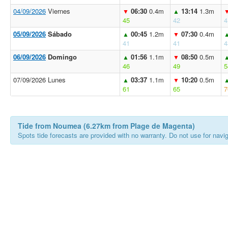
04/09/2026
Viernes
06:30
0.4m
13:14
1.3m
▼
▲
45
42
4
05/09/2026
Sábado
00:45
1.2m
07:30
0.4m
▲
▼
41
41
4
06/09/2026
Domingo
01:56
1.1m
08:50
0.5m
▲
▼
46
49
5
07/09/2026 Lunes
03:37
1.1m
10:20
0.5m
▲
▼
61
65
7
Tide from Noumea (6.27km from Plage de Magenta)
Spots tide forecasts are provided with no warranty. Do not use for naviga