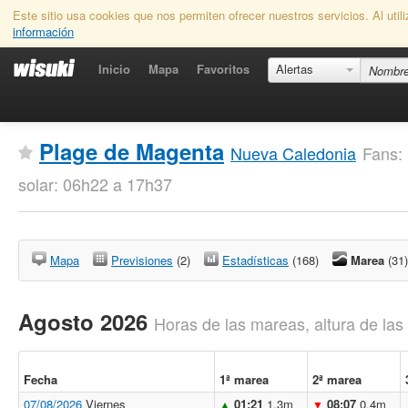
Este sitio usa cookies que nos permiten ofrecer nuestros servicios. Al uti
información
Inicio
Mapa
Favoritos
Alertas
Plage de Magenta
Nueva Caledonia
Fans:
solar: 06h22 a 17h37
Mapa
Previsiones
(2)
Estadísticas
(168)
Marea
(31)
Agosto 2026
Horas de las mareas, altura de la
Fecha
1ª marea
2ª marea
07/08/2026
Viernes
01:21
1.3m
08:07
0.4m
▲
▼