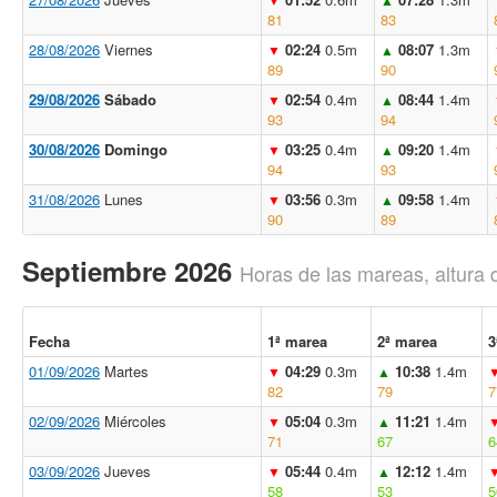
81
83
28/08/2026
Viernes
02:24
0.5m
08:07
1.3m
▼
▲
89
90
29/08/2026
Sábado
02:54
0.4m
08:44
1.4m
▼
▲
93
94
30/08/2026
Domingo
03:25
0.4m
09:20
1.4m
▼
▲
94
93
31/08/2026
Lunes
03:56
0.3m
09:58
1.4m
▼
▲
90
89
Septiembre 2026
Horas de las mareas, altura 
Fecha
1ª marea
2ª marea
3
01/09/2026
Martes
04:29
0.3m
10:38
1.4m
▼
▲
82
79
7
02/09/2026
Miércoles
05:04
0.3m
11:21
1.4m
▼
▲
71
67
6
03/09/2026
Jueves
05:44
0.4m
12:12
1.4m
▼
▲
58
53
5