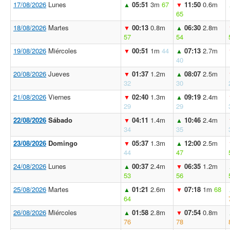
17/08/2026
Lunes
05:51
3m
67
11:50
0.6m
▲
▼
65
18/08/2026
Martes
00:13
0.8m
06:30
2.8m
▼
▲
57
54
19/08/2026
Miércoles
00:51
1m
44
07:13
2.7m
▼
▲
40
20/08/2026
Jueves
01:37
1.2m
08:07
2.5m
▼
▲
32
30
21/08/2026
Viernes
02:40
1.3m
09:19
2.4m
▼
▲
29
29
22/08/2026
Sábado
04:11
1.4m
10:46
2.4m
▼
▲
34
35
23/08/2026
Domingo
05:37
1.3m
12:00
2.5m
▼
▲
44
47
24/08/2026
Lunes
00:37
2.4m
06:35
1.2m
▲
▼
53
56
25/08/2026
Martes
01:21
2.6m
07:18
1m
68
▲
▼
64
26/08/2026
Miércoles
01:58
2.8m
07:54
0.8m
▲
▼
76
78