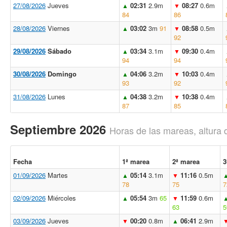
27/08/2026
Jueves
02:31
2.9m
08:27
0.6m
▲
▼
84
86
28/08/2026
Viernes
03:02
3m
91
08:58
0.5m
▲
▼
92
29/08/2026
Sábado
03:34
3.1m
09:30
0.4m
▲
▼
94
94
30/08/2026
Domingo
04:06
3.2m
10:03
0.4m
▲
▼
93
92
31/08/2026
Lunes
04:38
3.2m
10:38
0.4m
▲
▼
87
85
Septiembre 2026
Horas de las mareas, altura 
Fecha
1ª marea
2ª marea
3
01/09/2026
Martes
05:14
3.1m
11:16
0.5m
▲
▼
78
75
7
02/09/2026
Miércoles
05:54
3m
65
11:59
0.6m
▲
▼
63
5
03/09/2026
Jueves
00:20
0.8m
06:41
2.9m
▼
▲