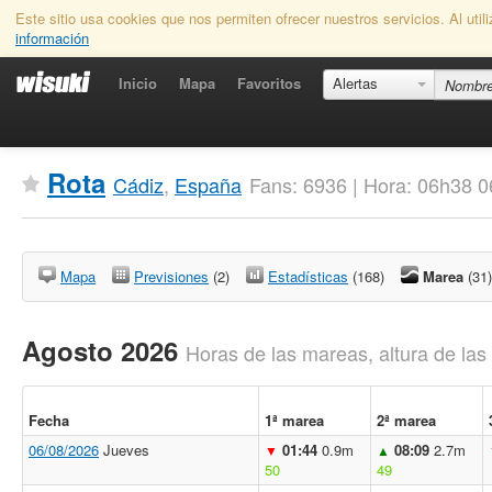
Este sitio usa cookies que nos permiten ofrecer nuestros servicios. Al uti
información
Inicio
Mapa
Favoritos
Alertas
Rota
Cádiz
,
España
Fans: 6936 | Hora: 06h38 0
Mapa
Previsiones
(2)
Estadísticas
(168)
Marea
(31)
Agosto 2026
Horas de las mareas, altura de la
Fecha
1ª marea
2ª marea
06/08/2026
Jueves
01:44
0.9m
08:09
2.7m
▼
▲
50
49