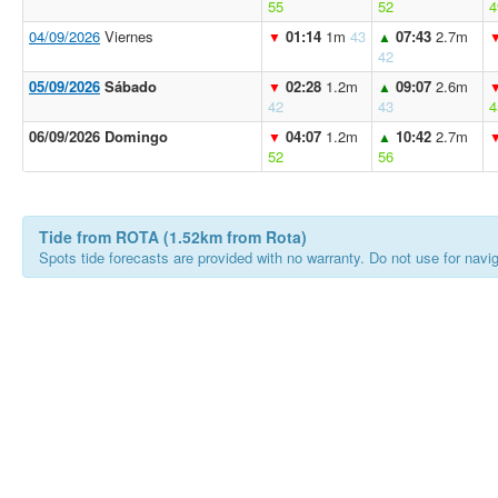
55
52
4
04/09/2026
Viernes
01:14
1m
43
07:43
2.7m
▼
▲
42
05/09/2026
Sábado
02:28
1.2m
09:07
2.6m
▼
▲
42
43
4
06/09/2026 Domingo
04:07
1.2m
10:42
2.7m
▼
▲
52
56
Tide from ROTA (1.52km from Rota)
Spots tide forecasts are provided with no warranty. Do not use for naviga