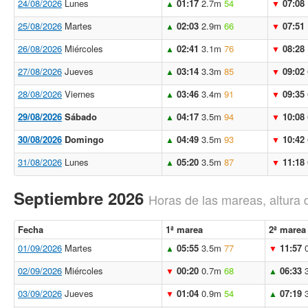
24/08/2026
Lunes
01:17
2.7m
54
07:08
▲
▼
25/08/2026
Martes
02:03
2.9m
66
07:51
▲
▼
26/08/2026
Miércoles
02:41
3.1m
76
08:28
▲
▼
27/08/2026
Jueves
03:14
3.3m
85
09:02
▲
▼
28/08/2026
Viernes
03:46
3.4m
91
09:35
▲
▼
29/08/2026
Sábado
04:17
3.5m
94
10:08
▲
▼
30/08/2026
Domingo
04:49
3.5m
93
10:42
▲
▼
31/08/2026
Lunes
05:20
3.5m
87
11:18
▲
▼
Septiembre 2026
Horas de las mareas, altura 
Fecha
1ª marea
2ª marea
01/09/2026
Martes
05:55
3.5m
77
11:57
▲
▼
02/09/2026
Miércoles
00:20
0.7m
68
06:33
▼
▲
03/09/2026
Jueves
01:04
0.9m
54
07:19
▼
▲