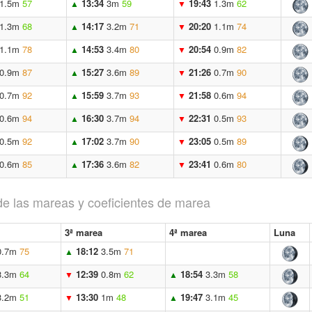
1.5m
57
13:34
3m
59
19:43
1.3m
62
▲
▼
1.3m
68
14:17
3.2m
71
20:20
1.1m
74
▲
▼
1.1m
78
14:53
3.4m
80
20:54
0.9m
82
▲
▼
0.9m
87
15:27
3.6m
89
21:26
0.7m
90
▲
▼
0.7m
92
15:59
3.7m
93
21:58
0.6m
94
▲
▼
0.6m
94
16:30
3.7m
94
22:31
0.5m
93
▲
▼
0.5m
92
17:02
3.7m
90
23:05
0.5m
89
▲
▼
0.6m
85
17:36
3.6m
82
23:41
0.6m
80
▲
▼
de las mareas y coeficientes de marea
3ª marea
4ª marea
Luna
0.7m
75
18:12
3.5m
71
▲
3.3m
64
12:39
0.8m
62
18:54
3.3m
58
▼
▲
3.2m
51
13:30
1m
48
19:47
3.1m
45
▼
▲