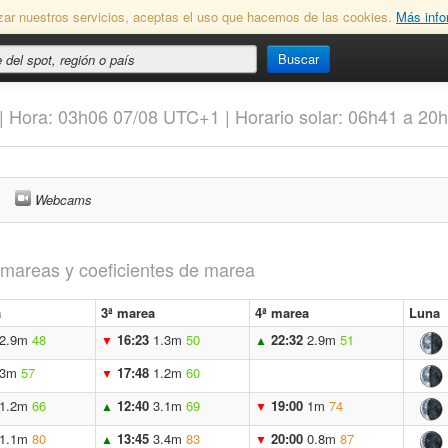
lizar nuestros servicios, aceptas el uso que hacemos de las cookies.
Más info
Buscar
| Hora: 03h06 07/08 UTC+1 | Horario solar: 06h41 a 20
Webcams
s mareas y coeficientes de marea
a
3ª marea
4ª marea
Luna
2.9m
48
16:23
1.3m
50
22:32
2.9m
51
▼
▲
3m
57
17:48
1.2m
60
▼
1.2m
66
12:40
3.1m
69
19:00
1m
74
▲
▼
1.1m
80
13:45
3.4m
83
20:00
0.8m
87
▲
▼