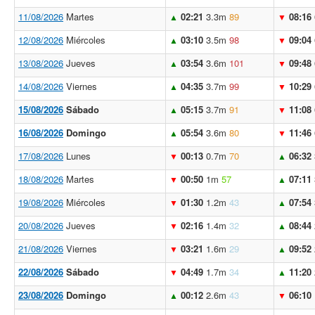
11/08/2026
Martes
02:21
3.3m
89
08:16
▲
▼
12/08/2026
Miércoles
03:10
3.5m
98
09:04
▲
▼
13/08/2026
Jueves
03:54
3.6m
101
09:48
▲
▼
14/08/2026
Viernes
04:35
3.7m
99
10:29
▲
▼
15/08/2026
Sábado
05:15
3.7m
91
11:08
▲
▼
16/08/2026
Domingo
05:54
3.6m
80
11:46
▲
▼
17/08/2026
Lunes
00:13
0.7m
70
06:32
▼
▲
18/08/2026
Martes
00:50
1m
57
07:11
▼
▲
19/08/2026
Miércoles
01:30
1.2m
43
07:54
▼
▲
20/08/2026
Jueves
02:16
1.4m
32
08:44
▼
▲
21/08/2026
Viernes
03:21
1.6m
29
09:52
▼
▲
22/08/2026
Sábado
04:49
1.7m
34
11:20
▼
▲
23/08/2026
Domingo
00:12
2.6m
43
06:10
▲
▼