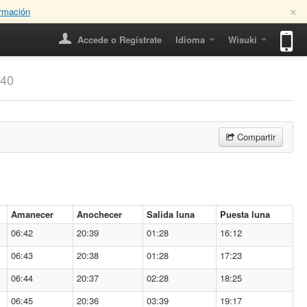
×
rmación
Accede o Regístrate
Idioma
Wisuki
h40
Compartir
Amanecer
Anochecer
Salida luna
Puesta luna
06:42
20:39
01:28
16:12
06:43
20:38
01:28
17:23
06:44
20:37
02:28
18:25
06:45
20:36
03:39
19:17