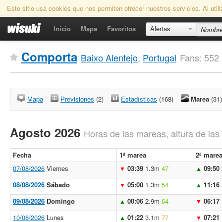
Este sitio usa cookies que nos permiten ofrecer nuestros servicios. Al uti
Inicio
Mapa
Favoritos
Alertas
Comporta
Baixo Alentejo
,
Portugal
Fans: 552 
Mapa
Previsiones
(2)
Estadísticas
(168)
Marea
(31)
Agosto 2026
Horas de las mareas, altura de la
Fecha
1ª marea
2ª mare
07/08/2026
Viernes
03:39
1.3m
47
09:50
▼
▲
08/08/2026
Sábado
05:00
1.3m
54
11:16
▼
▲
09/08/2026
Domingo
00:06
2.9m
64
06:17
▲
▼
10/08/2026
Lunes
01:22
3.1m
77
07:21
▲
▼