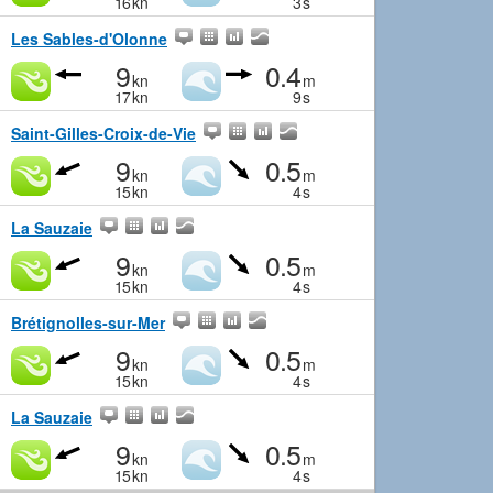
16
kn
3
s
Les Sables-d'Olonne
9
0.4
kn
m
17
kn
9
s
Saint-Gilles-Croix-de-Vie
9
0.5
kn
m
15
kn
4
s
La Sauzaie
9
0.5
kn
m
15
kn
4
s
Brétignolles-sur-Mer
9
0.5
kn
m
15
kn
4
s
La Sauzaie
9
0.5
kn
m
15
kn
4
s