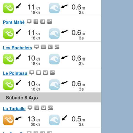
11
0.6
kn
m
18
kn
3
s
Pont Mahé
11
0.6
kn
m
18
kn
3
s
Les Rochelets
10
0.6
kn
m
18
kn
3
s
Le Pointeau
10
0.6
kn
m
18
kn
3
s
Sábado 8 Ago
La Turballe
13
0.5
kn
m
20
kn
3
s