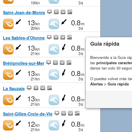
19
kn
3
s
Saint-Jean-de-Monts
13
0.8
kn
m
20
kn
3
s
Les Sables-d'Olonne
Guía rápida
13
0.8
kn
m
21
kn
3
s
Bienvenido a la Guía rá
las
principales caracter
Brétignolles-sur-Mer
danos tan solo 30 segu
13
0.8
kn
m
21
kn
3
s
O puedes volver más ta
Alertas > Guía rápida
La Sauzaie
13
0.8
kn
m
21
kn
3
s
Saint-Gilles-Croix-de-Vie
12
0.8
kn
m
21
kn
3
s