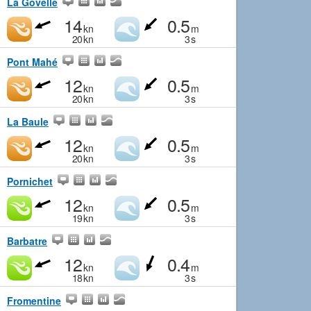
La Govelle
14
0.5
kn
m
20
kn
3
s
Pont Mahé
12
0.5
kn
m
20
kn
3
s
La Baule
12
0.5
kn
m
20
kn
3
s
Pornichet
12
0.5
kn
m
19
kn
3
s
Barbatre
12
0.4
kn
m
18
kn
3
s
Fromentine