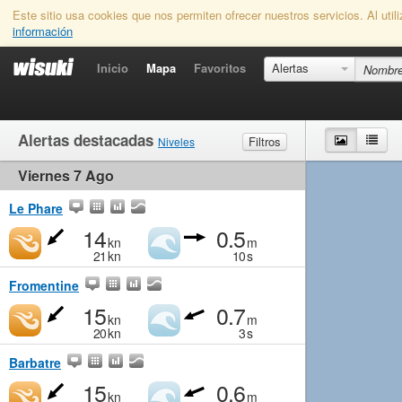
Este sitio usa cookies que nos permiten ofrecer nuestros servicios. Al uti
información
Inicio
Mapa
Favoritos
Alertas
Alertas destacadas
Mapa
List
Filtros
Niveles
Viernes 7 Ago
Viento
Marginal
Ligero
Medio
Fuerte
Olas
Marginal
Pequeño
Medio
Grande
Le Phare
14
0.5
kn
m
21
kn
10
s
Fromentine
15
0.7
kn
m
20
kn
3
s
Barbatre
15
0.6
kn
m