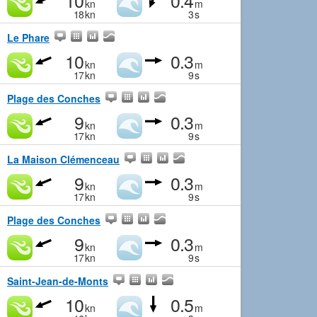
10
0.4
kn
m
18
kn
3
s
Le Phare
10
0.3
kn
m
17
kn
9
s
Plage des Conches
9
0.3
kn
m
17
kn
9
s
La Maison Clémenceau
9
0.3
kn
m
17
kn
9
s
Plage des Conches
9
0.3
kn
m
17
kn
9
s
Saint-Jean-de-Monts
10
0.5
kn
m