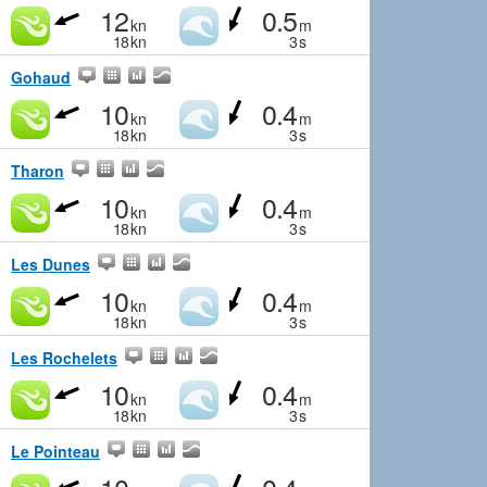
12
0.5
kn
m
18
kn
3
s
Gohaud
10
0.4
kn
m
18
kn
3
s
Tharon
10
0.4
kn
m
18
kn
3
s
Les Dunes
10
0.4
kn
m
18
kn
3
s
Les Rochelets
10
0.4
kn
m
18
kn
3
s
Le Pointeau