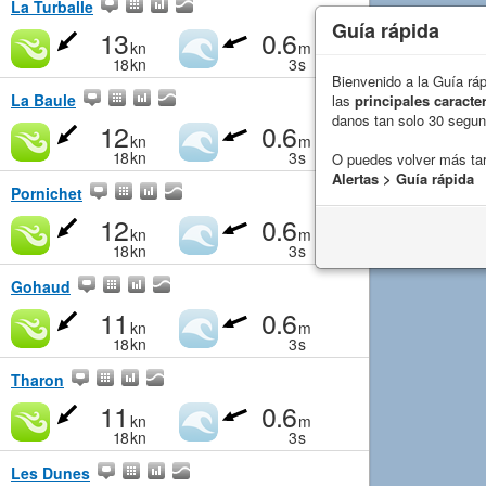
La Turballe
Guía rápida
13
0.6
kn
m
18
kn
3
s
Bienvenido a la Guía rá
La Baule
las
principales caracter
danos tan solo 30 segu
12
0.6
kn
m
18
kn
3
s
O puedes volver más ta
Alertas > Guía rápida
Pornichet
12
0.6
kn
m
18
kn
3
s
Gohaud
11
0.6
kn
m
18
kn
3
s
Tharon
11
0.6
kn
m
18
kn
3
s
Les Dunes