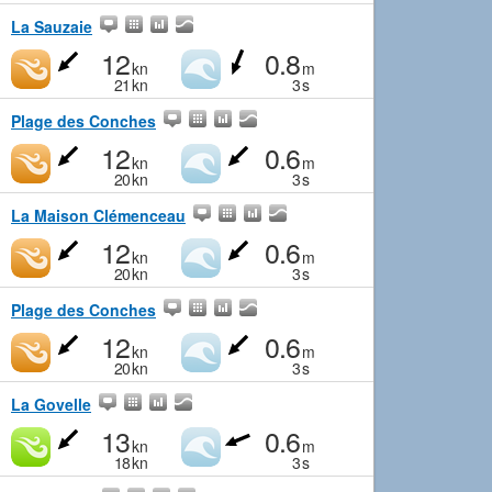
La Sauzaie
12
0.8
kn
m
21
kn
3
s
Plage des Conches
12
0.6
kn
m
20
kn
3
s
La Maison Clémenceau
12
0.6
kn
m
20
kn
3
s
Plage des Conches
12
0.6
kn
m
20
kn
3
s
La Govelle
13
0.6
kn
m
18
kn
3
s