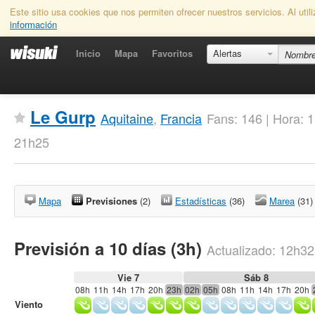
Este sitio usa cookies que nos permiten ofrecer nuestros servicios. Al uti
información
Inicio
Mapa
Favoritos
Alertas
Le Gurp
Aquitaine
,
Francia
Fans: 146 | Hora: 
21h25
Mapa
Previsiones
(2)
Estadísticas
(36)
Marea
(31)
Previsión a 10 días (3h)
Actualizado:
12h32
Vie 7
Sáb 8
08h
11h
14h
17h
20h
23h
02h
05h
08h
11h
14h
17h
20h
Viento