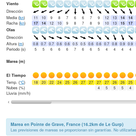
Viento
Dirección
Media (
kn
)
11
10
9
8
7
6
6
7
9
12
13
14
14
Racha (
kn
)
17
14
12
10
9
8
7
8
9
10
13
15
17
Olas
Dirección
Altura (
m
)
0.8
0.7
0.7
0.6
0.6
0.5
0.5
0.6
0.6
0.7
0.8
0.9
0.9
Periodo (s)
5
5
6
6
6
7
6
6
5
4
4
4
4
Marea (m)
El Tiempo
Temp. (
°C
)
18
20
22
24
25
26
27
27
27
27
26
26
25
Nubes (%)
4
5
5
5
4
Lluvia (mm/h)
Marea en Pointe de Grave, France (16.2km de Le Gurp)
Las previsiones de mareas se proporcionan sin garantías. No utilizarla