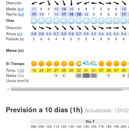
Dirección
Media (
kn
)
11
8
6
12
14
10
8
8
7
5
8
9
13
Racha (
kn
)
17
10
7
10
17
18
19
12
9
6
6
8
17
Olas
Dirección
Altura (
m
)
0.8
0.6
0.5
0.7
0.9
0.9
0.7
0.5
0.5
0.4
0.3
0.3
0.4
Periodo (s)
5
6
6
4
4
5
5
5
4
8
9
9
6
Marea (m)
El Tiempo
Temp. (
°C
)
18
24
27
27
25
22
22
21
21
27
28
27
25
Nubes (%)
5
4
36
100
62
5
8
Lluvia (mm/h)
Previsión a 10 días (1h)
Actualizado:
12h32
Vie 7
08h
09h
10h
11h
12h
13h
14h
15h
16h
17h
18h
19h
20h