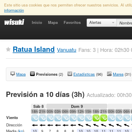
Este sitio usa cookies que nos permiten ofrecer nuestros servicios. Al uti
información
Inicio
Mapa
Favoritos
Alertas
Ratua Island
Vanuatu
Fans: 3 | Hora: 02h30
Mapa
Previsiones
(2)
Estadísticas
(96)
Marea
(31)
Previsión a 10 días (3h)
Actualizado:
00h30
Sáb 8
Dom 9
18h
21h
00h
03h
06h
09h
12h
15h
18h
21h
00h
03h
06h
Viento
Dirección
Media (
kn
)
10
9
7
8
8
8
10
10
10
11
11
11
10