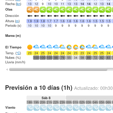
Racha (
kn
)
13
12
9
10
10
11
13
13
14
14
12
13
14
Olas
Dirección
Altura (
m
)
1.9
1.9
1.8
1.7
1.7
1.6
1.6
1.6
1.6
1.6
1.5
1.5
1.5
Periodo (s)
10
10
10
10
9
9
9
9
9
9
9
9
9
Marea (m)
El Tiempo
Temp. (
°C
)
23
24
25
24
24
24
24
23
23
24
25
25
24
Nubes (%)
100
100
100
98
79
55
34
58
89
72
82
83
Lluvia (mm/h)
Previsión a 10 días (1h)
Actualizado:
00h30
Sáb 8
18h
19h
20h
21h
22h
23h
00h
01h
02h
03h
04h
05h
06h
Viento