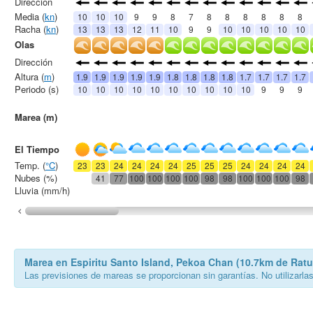
Dirección
Media (
kn
)
10
10
10
9
9
8
7
8
8
8
8
8
8
Racha (
kn
)
13
13
13
12
11
10
9
9
10
10
10
10
10
Olas
Dirección
Altura (
m
)
1.9
1.9
1.9
1.9
1.9
1.8
1.8
1.8
1.8
1.7
1.7
1.7
1.7
Periodo (s)
10
10
10
10
10
10
10
10
10
10
9
9
9
Marea (m)
El Tiempo
Temp. (
°C
)
23
23
24
24
24
24
25
25
25
24
24
24
24
Nubes (%)
41
77
100
100
100
100
98
98
100
100
100
98
Lluvia (mm/h)
Marea en Espiritu Santo Island, Pekoa Chan (10.7km de Ratu
Las previsiones de mareas se proporcionan sin garantías. No utilizarla