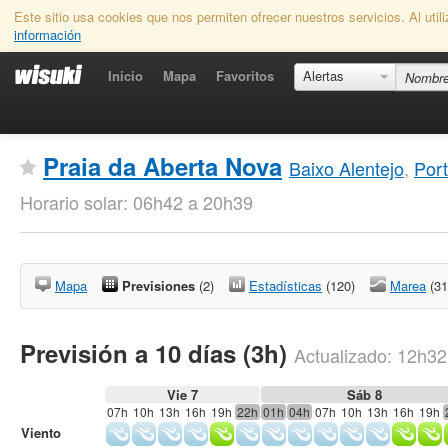
Este sitio usa cookies que nos permiten ofrecer nuestros servicios. Al uti
información
Inicio
Mapa
Favoritos
Alertas
Praia da Aberta Nova
Baixo Alentejo
,
Port
Horario solar: 06h42 a 20h39
Mapa
Previsiones
(2)
Estadísticas
(120)
Marea
(31
Previsión a 10 días (3h)
Actualizado:
12h32
Vie 7
Sáb 8
07h
10h
13h
16h
19h
22h
01h
04h
07h
10h
13h
16h
19h
Viento