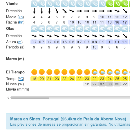
Viento
Dirección
Media (
kn
)
4
4
4
5
6
7
8
9
9
10
11
12
12
Racha (
kn
)
4
5
6
7
8
10
10
10
11
11
13
16
17
Olas
Dirección
Altura (
m
)
0.7
0.7
0.7
0.6
0.6
0.6
0.7
0.7
0.8
0.9
1
1.1
1.1
Periodo (s)
9
9
9
9
9
9
9
9
10
9
8
6
5
Marea (m)
El Tiempo
Temp. (
°C
)
18
20
21
23
23
24
23
23
23
23
24
25
25
Nubes (%)
12
27
37
38
32
22
Lluvia (mm/h)
Marea en Sines, Portugal (26.4km de Praia da Aberta Nova)
Las previsiones de mareas se proporcionan sin garantías. No utilizarla