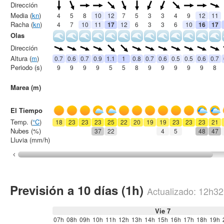
Dirección
Media (
kn
)
4
5
8
10
12
7
5
3
3
4
9
12
11
Racha (
kn
)
4
7
10
11
17
12
6
3
3
6
10
16
17
Olas
Dirección
Altura (
m
)
0.7
0.6
0.7
0.9
1.1
1
0.8
0.7
0.6
0.5
0.5
0.6
0.7
Periodo (s)
9
9
9
9
5
5
8
9
9
9
9
9
8
Marea (m)
El Tiempo
Temp. (
°C
)
18
23
23
23
25
22
20
19
19
23
23
23
21
Nubes (%)
37
22
4
5
48
47
Lluvia (mm/h)
Previsión a 10 días (1h)
Actualizado:
12h32
Vie 7
07h
08h
09h
10h
11h
12h
13h
14h
15h
16h
17h
18h
19h