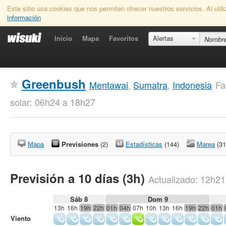
Este sitio usa cookies que nos permiten ofrecer nuestros servicios. Al uti
información
Inicio
Mapa
Favoritos
Alertas
Greenbush
Mentawai
,
Sumatra
,
Indonesia
Fa
solar: 06h24 a 18h27
Mapa
Previsiones
(2)
Estadísticas
(144)
Marea
(31
Previsión a 10 días (3h)
Actualizado:
12h21
Sáb 8
Dom 9
13h
16h
19h
22h
01h
04h
07h
10h
13h
16h
19h
22h
01h
Viento