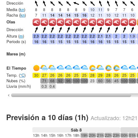
Dirección
Media (
kn
)
8
8
8
8
8
8
9
10
11
9
7
7
6
Racha (
kn
)
7
11
14
14
14
15
16
12
11
10
12
11
10
Olas
Dirección
Altura (
m
)
2.3
2.2
2.2
2.2
2.2
2.2
2.2
2.2
2.1
2.1
2
2
1.9
Periodo (s)
16
16
15
15
15
15
16
16
16
15
15
15
15
Marea (m)
El Tiempo
Temp. (
°C
)
30
27
26
26
26
25
25
28
29
28
26
25
25
Nubes (%)
71
68
92
96
100
100
23
60
56
45
100
100
Lluvia (mm/h)
0.3
0.4
Previsión a 10 días (1h)
Actualizado:
12h21
Sáb 8
13h
14h
15h
16h
17h
18h
19h
20h
21h
22h
23h
00h
01h