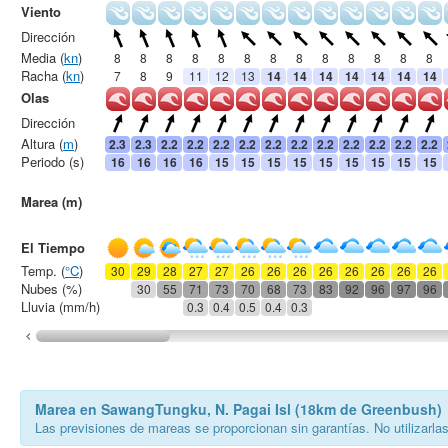
Viento
Dirección
Media (
kn
)
8
8
8
8
8
8
8
8
8
8
8
8
8
Racha (
kn
)
7
8
9
11
12
13
14
14
14
14
14
14
14
Olas
Dirección
Altura (
m
)
2.3
2.3
2.2
2.2
2.2
2.2
2.2
2.2
2.2
2.2
2.2
2.2
2.2
Periodo (s)
16
16
16
16
15
15
15
15
15
15
15
15
15
Marea (m)
El Tiempo
Temp. (
°C
)
30
29
28
27
27
26
26
26
26
26
26
26
26
Nubes (%)
30
55
71
73
70
68
73
83
92
96
97
96
Lluvia (mm/h)
0.3
0.4
0.5
0.4
0.3
Marea en SawangTungku, N. Pagai Isl (18km de Greenbush)
Las previsiones de mareas se proporcionan sin garantías. No utilizarla