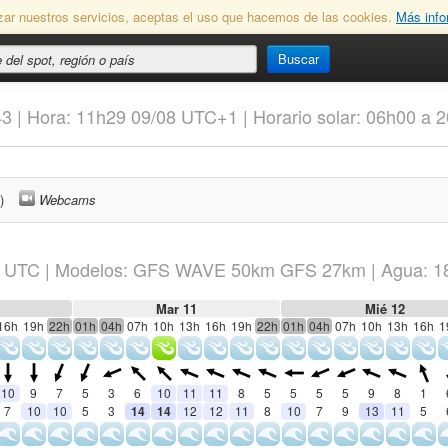
lizar nuestros servicios, aceptas el uso que hacemos de las cookies.
Más info
Buscar
43 | Hora: 11h29 09/08 UTC+1 | Horario solar: 06h00 a 
)
Webcams
UTC
|
Modelos: GFS WAVE 50km GFS 27km
| Agua: 1
Mar 11
Mié 12
16h
19h
22h
01h
04h
07h
10h
13h
16h
19h
22h
01h
04h
07h
10h
13h
16h
1
10
9
7
5
3
6
10
11
11
8
5
5
5
5
9
8
1
7
10
10
5
3
14
14
12
12
11
8
10
7
9
13
11
5