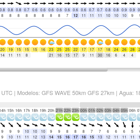
0.8
0.8
0.8
0.7
0.6
0.6
0.6
0.6
0.6
0.6
0.6
0.7
0.7
0.8
0.8
0.9
0.9
0
8
8
8
8
8
8
8
8
7
12
11
11
11
10
10
10
9
20
19
15
15
15
16
23
25
25
22
17
17
17
18
24
26
28
14
11
11
8
21
16
15
17
9
11
30
16
6
4
4
UTC
|
Modelos: GFS WAVE 50km GFS 27km
| Agua: 1
14h
15h
16h
17h
18h
19h
20h
21h
22h
23h
00h
01h
02h
03h
04h
05h
06h
0
9
9
9
10
10
10
9
9
8
8
8
7
7
6
6
6
5
9
10
11
11
12
13
14
15
16
17
16
15
13
12
11
11
11