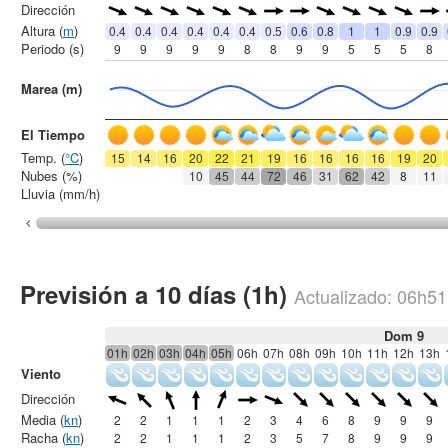
Dirección
Altura (
m
)
0.4
0.4
0.4
0.4
0.4
0.4
0.5
0.6
0.8
1
1
0.9
0.9
Periodo (s)
9
9
9
9
9
8
8
9
9
5
5
5
8
Marea (m)
El Tiempo
Temp. (
°C
)
15
14
16
20
22
21
19
16
16
16
16
19
20
Nubes (%)
10
45
44
72
46
31
62
42
8
11
Lluvia (mm/h)
Previsión a 10 días (1h)
Actualizado:
06h51
Dom 9
01h
02h
03h
04h
05h
06h
07h
08h
09h
10h
11h
12h
13h
Viento
Dirección
Media (
kn
)
2
2
1
1
1
2
3
4
6
8
9
9
9
Racha (
kn
)
2
2
1
1
1
2
3
5
7
8
9
9
9