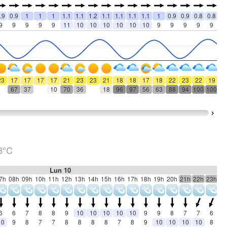
.9
0.9
1
1
1
1.1
1.1
1.2
1.1
1.1
1.1
1.1
1
0.9
0.9
0.8
0.8
0.
9
9
9
9
9
11
10
10
10
10
10
10
9
9
9
9
9
8
23
17
17
17
17
21
23
23
21
18
18
17
18
22
23
22
19
1
67
37
10
70
36
18
96
97
56
63
88
94
100
100
10
8°C
Lun 10
7h
08h
09h
10h
11h
12h
13h
14h
15h
16h
17h
18h
19h
20h
21h
22h
23h
00
6
6
7
8
8
9
10
10
10
10
10
9
9
8
7
7
6
5
10
9
8
7
7
8
8
8
8
7
8
9
10
10
10
10
8
7