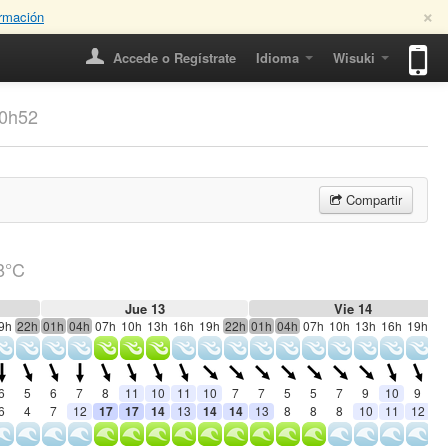
×
rmación
Accede o Regístrate
Idioma
Wisuki
20h52
Compartir
8°C
Jue 13
Vie 14
9h
22h
01h
04h
07h
10h
13h
16h
19h
22h
01h
04h
07h
10h
13h
16h
19h
22
6
5
6
7
8
11
10
11
10
7
7
5
5
7
9
10
9
8
6
4
7
12
17
17
14
13
14
14
13
8
8
8
10
11
12
1