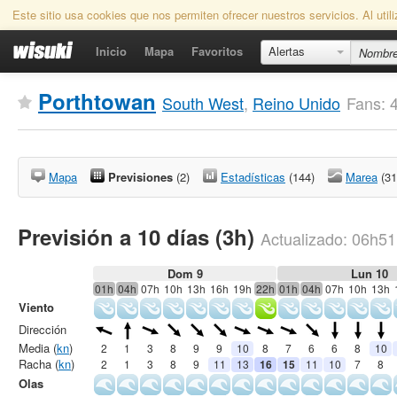
Este sitio usa cookies que nos permiten ofrecer nuestros servicios. Al uti
Inicio
Mapa
Favoritos
Alertas
Porthtowan
South West
,
Reino Unido
Fans: 
Mapa
Previsiones
(2)
Estadísticas
(144)
Marea
(31
Previsión a 10 días (3h)
Actualizado:
06h51
Dom 9
Lun 10
01h
04h
07h
10h
13h
16h
19h
22h
01h
04h
07h
10h
13h
Viento
Dirección
Media (
kn
)
2
1
3
8
9
9
10
8
7
6
6
8
10
Racha (
kn
)
2
1
3
8
9
11
13
16
15
11
10
7
8
Olas