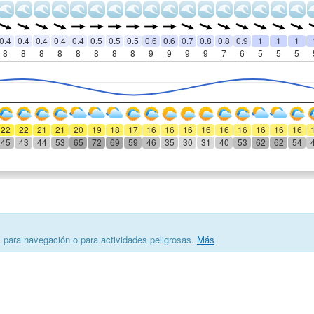
0.4
0.4
0.4
0.4
0.4
0.5
0.5
0.5
0.6
0.6
0.7
0.8
0.8
0.9
1
1
1
8
8
8
8
8
8
8
8
9
9
9
9
7
6
5
5
5
22
22
21
21
20
19
18
17
16
16
16
16
16
16
16
16
16
45
43
44
53
65
72
69
59
46
35
30
31
40
53
62
62
54
s para navegación o para actividades peligrosas.
Más