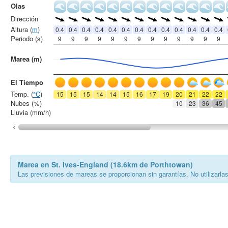
Olas
Dirección
Altura (
m
)
0.4
0.4
0.4
0.4
0.4
0.4
0.4
0.4
0.4
0.4
0.4
0.4
0.4
Periodo (s)
9
9
9
9
9
9
9
9
9
9
9
9
9
Marea (m)
El Tiempo
Temp. (
°C
)
15
15
15
14
14
15
16
17
19
20
21
22
22
Nubes (%)
10
23
36
45
Lluvia (mm/h)
Marea en St. Ives-England (18.6km de Porthtowan)
Las previsiones de mareas se proporcionan sin garantías. No utilizarla