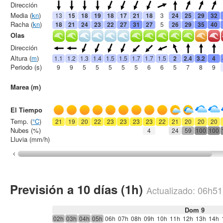
Dirección
Media (
kn
)
13
15
18
19
18
17
21
18
3
24
25
29
32
Racha (
kn
)
18
21
24
23
22
27
31
27
5
26
29
35
40
Olas
Dirección
Altura (
m
)
1.1
1.2
1.3
1.4
1.5
1.5
1.7
1.7
1.5
2
2.4
3.2
4
Periodo (s)
9
9
5
5
5
5
5
6
6
5
7
8
9
Marea (m)
El Tiempo
Temp. (
°C
)
21
19
20
22
23
23
23
23
22
21
20
20
20
Nubes (%)
4
24
59
100
100
Lluvia (mm/h)
Previsión a 10 días (1h)
Actualizado:
06h51
Dom 9
02h
03h
04h
05h
06h
07h
08h
09h
10h
11h
12h
13h
14h