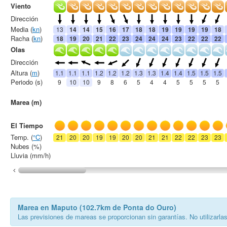
Viento
Dirección
Media (
kn
)
13
14
14
15
16
17
18
18
19
19
19
19
18
Racha (
kn
)
18
19
20
21
22
23
24
24
24
23
22
22
22
Olas
Dirección
Altura (
m
)
1.1
1.1
1.1
1.2
1.2
1.2
1.3
1.3
1.4
1.4
1.5
1.5
1.5
Periodo (s)
9
10
10
9
8
6
5
4
4
5
5
5
5
Marea (m)
El Tiempo
Temp. (
°C
)
21
20
20
19
19
20
20
21
21
22
22
23
23
Nubes (%)
Lluvia (mm/h)
Marea en Maputo (102.7km de Ponta do Ouro)
Las previsiones de mareas se proporcionan sin garantías. No utilizarla