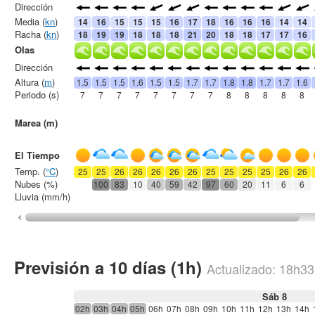
Dirección
Media (
kn
)
14
16
15
15
15
16
17
18
16
16
16
14
14
Racha (
kn
)
18
19
19
18
18
18
21
20
18
18
17
17
16
Olas
Dirección
Altura (
m
)
1.5
1.5
1.5
1.6
1.5
1.5
1.7
1.7
1.8
1.8
1.7
1.7
1.6
Periodo (s)
7
7
7
7
7
7
7
7
8
8
8
8
8
Marea (m)
El Tiempo
Temp. (
°C
)
25
25
26
26
26
26
26
25
25
25
25
26
26
Nubes (%)
100
83
10
40
59
42
97
60
20
11
6
6
Lluvia (mm/h)
Previsión a 10 días (1h)
Actualizado:
18h33
Sáb 8
02h
03h
04h
05h
06h
07h
08h
09h
10h
11h
12h
13h
14h