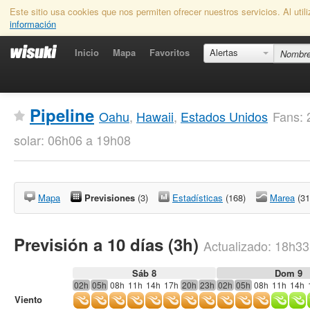
Este sitio usa cookies que nos permiten ofrecer nuestros servicios. Al uti
información
Inicio
Mapa
Favoritos
Alertas
Pipeline
Oahu
,
Hawaii
,
Estados Unidos
Fans: 
solar: 06h06 a 19h08
Mapa
Previsiones
(3)
Estadísticas
(168)
Marea
(31
Previsión a 10 días (3h)
Actualizado:
18h33
Sáb 8
Dom 9
02h
05h
08h
11h
14h
17h
20h
23h
02h
05h
08h
11h
14h
Viento