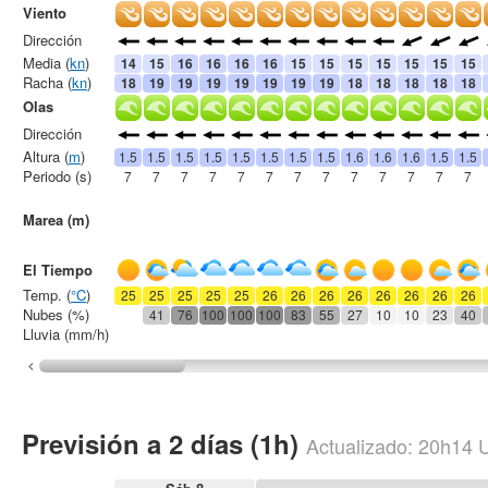
Viento
Dirección
Media (
kn
)
14
15
16
16
16
16
15
15
15
15
15
15
15
Racha (
kn
)
18
19
19
19
19
19
19
19
18
18
18
18
18
Olas
Dirección
Altura (
m
)
1.5
1.5
1.5
1.5
1.5
1.5
1.5
1.5
1.6
1.6
1.6
1.5
1.5
Periodo (s)
7
7
7
7
7
7
7
7
7
7
7
7
7
Marea (m)
El Tiempo
Temp. (
°C
)
25
25
25
25
25
26
26
26
26
26
26
26
26
Nubes (%)
41
76
100
100
100
83
55
27
10
10
23
40
Lluvia (mm/h)
Previsión a 2 días (1h)
Actualizado:
20h14
U