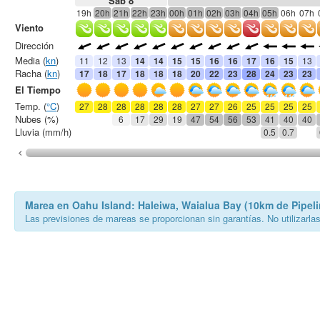
Sáb 8
19h
20h
21h
22h
23h
00h
01h
02h
03h
04h
05h
06h
07h
Viento
Dirección
Media (
kn
)
11
12
13
14
14
15
15
16
16
17
16
15
13
Racha (
kn
)
17
18
17
18
18
18
20
22
23
28
24
23
23
El Tiempo
Temp. (
°C
)
27
28
28
28
28
28
27
27
26
25
25
25
25
Nubes (%)
6
17
29
19
47
54
56
53
41
40
40
Lluvia (mm/h)
0.5
0.7
Marea en Oahu Island: Haleiwa, Waialua Bay (10km de Pipeli
Las previsiones de mareas se proporcionan sin garantías. No utilizarla